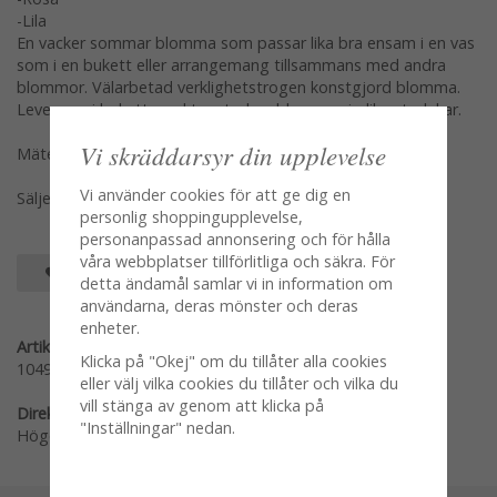
-Lila
En vacker sommar blomma som passar lika bra ensam i en vas
som i en bukett eller arrangemang tillsammans med andra
blommor. Välarbetad verklighetstrogen konstgjord blomma.
Levereras i bukett med tre stycken blommor i olika storlekar.
Vi skräddarsyr din upplevelse
Mäter 30cm
Vi använder cookies för att ge dig en
Säljes per styck var färg för sig
personlig shoppingupplevelse,
personanpassad annonsering och för hålla
våra webbplatser tillförlitliga och säkra. För
SPARA SOM FAVORIT
detta ändamål samlar vi in information om
användarna, deras mönster och deras
enheter.
Artikelnummer:
Klicka på "Okej" om du tillåter alla cookies
1049-10
eller välj vilka cookies du tillåter och vilka du
vill stänga av genom att klicka på
Direktlänk:
"Inställningar" nedan.
Högerklicka och kopiera adressen