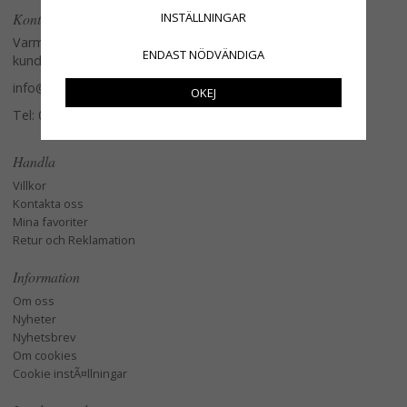
Kontakta oss
INSTÄLLNINGAR
Varmt välkommen att kontakta vår
ENDAST NÖDVÄNDIGA
kundtjänst.
info@glasverandan.se
OKEJ
Tel: 079-3495968
Handla
Villkor
Kontakta oss
Mina favoriter
Retur och Reklamation
Information
Om oss
Nyheter
Nyhetsbrev
Om cookies
Cookie instÃ¤llningar