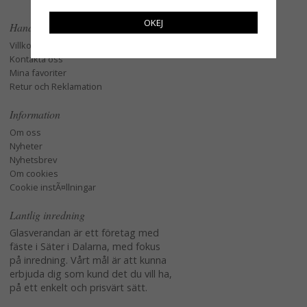
OKEJ
Handla
Villkor
Kontakta oss
Mina favoriter
Retur och Reklamation
Information
Om oss
Nyheter
Nyhetsbrev
Om cookies
Cookie instÃ¤llningar
Lantlig inredning
Glasverandan är ett företag med
fäste i Säter i Dalarna, med fokus
på inredning. Vårt mål är att kunna
erbjuda dig som kund det du vill ha,
på ett enkelt och prisvärt sätt.