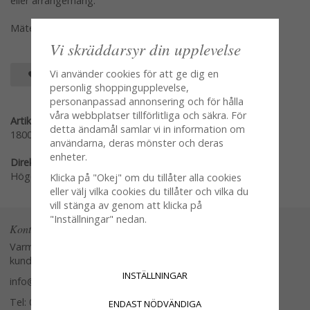
eller arrangemang.
Mäter 90cm
Vi skräddarsyr din upplevelse
Vi använder cookies för att ge dig en
SPARA SOM FAVORIT
personlig shoppingupplevelse,
personanpassad annonsering och för hålla
våra webbplatser tillförlitliga och säkra. För
Artikelnummer:
detta ändamål samlar vi in information om
1800-10
användarna, deras mönster och deras
enheter.
Direktlänk:
Högerklicka och kopiera adressen
Klicka på "Okej" om du tillåter alla cookies
eller välj vilka cookies du tillåter och vilka du
vill stänga av genom att klicka på
"Inställningar" nedan.
Kontakta oss
Varmt välkommen att kontakta vår
kundtjänst.
INSTÄLLNINGAR
info@glasverandan.se
Tel: 079-3495968
ENDAST NÖDVÄNDIGA