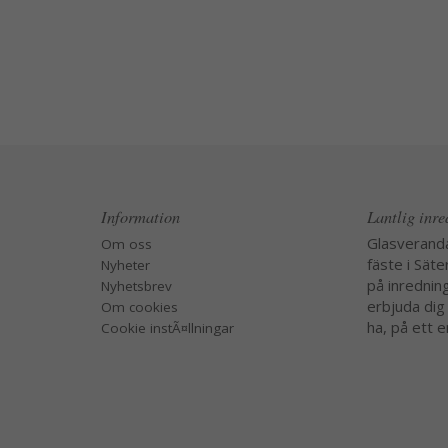
Information
Lantlig inr
Glasverand
Om oss
fäste i Säte
Nyheter
på inredning
Nyhetsbrev
erbjuda dig
Om cookies
ha, på ett e
Cookie instÃ¤llningar