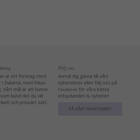
edning
Följ oss
an är ett företag med
Anmäl dig gärna till vårt
r i Dalarna, med fokus
nyhetsbrev eller följ oss på
. Vårt mål är att kunna
för våra bästa
Facebook
 som kund det du vill
erbjudanden & nyheter!
nkelt och prisvärt sätt.
FÅ VÅRT NYHETSBREV