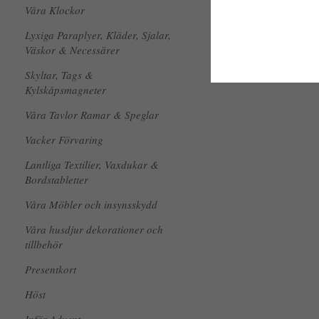
Våra Klockor
Lyxiga Paraplyer, Kläder, Sjalar,
Väskor & Necessärer
Skyltar, Tags &
Kylskåpsmagneter
Våra Tavlor Ramar & Speglar
Vacker Förvaring
Lantliga Textilier, Vaxdukar &
Bordstabletter
Våra Möbler och insynsskydd
Våra husdjur dekorationer och
tillbehör
Presentkort
Höst