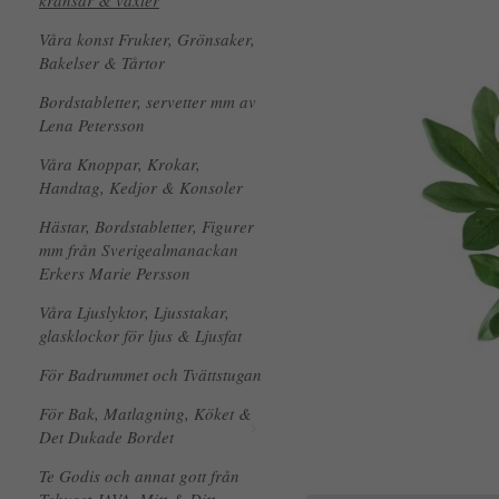
kransar & växter
Våra konst Frukter, Grönsaker,
Bakelser & Tårtor
Bordstabletter, servetter mm av
Lena Petersson
Våra Knoppar, Krokar,
Handtag, Kedjor & Konsoler
Hästar, Bordstabletter, Figurer
mm från Sverigealmanackan
Erkers Marie Persson
Våra Ljuslyktor, Ljusstakar,
glasklockor för ljus & Ljusfat
För Badrummet och Tvättstugan
För Bak, Matlagning, Köket &
Det Dukade Bordet
Te Godis och annat gott från