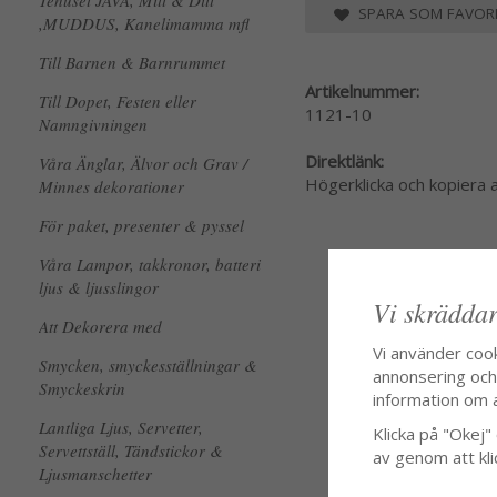
Tehuset JAVA, Mitt & Ditt
SPARA SOM FAVORI
,MUDDUS, Kanelimamma mfl
Till Barnen & Barnrummet
Artikelnummer:
Till Dopet, Festen eller
1121-10
Namngivningen
Direktlänk:
Våra Änglar, Älvor och Grav /
Högerklicka och kopiera
Minnes dekorationer
För paket, presenter & pyssel
Våra Lampor, takkronor, batteri
ljus & ljusslingor
Vi skräddar
Att Dekorera med
Vi använder coo
Smycken, smyckesställningar &
annonsering och f
Smyckeskrin
information om 
Lantliga Ljus, Servetter,
Klicka på "Okej" o
Servettställ, Tändstickor &
av genom att kli
Ljusmanschetter