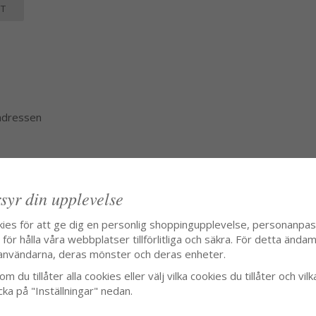
T
 adressen
syr din upplevelse
kies för att ge dig en personlig shoppingupplevelse, personanpa
ör hålla våra webbplatser tillförlitliga och säkra. För detta ändamå
användarna, deras mönster och deras enheter.
m du tillåter alla cookies eller välj vilka cookies du tillåter och vilk
cka på "Inställningar" nedan.