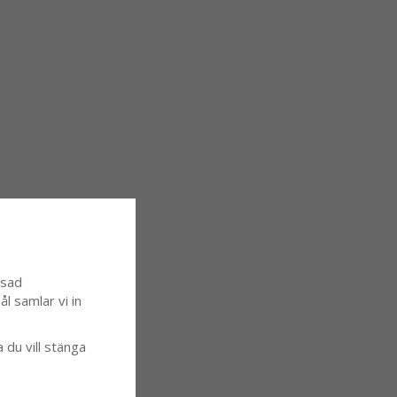
ssad
l samlar vi in
a du vill stänga