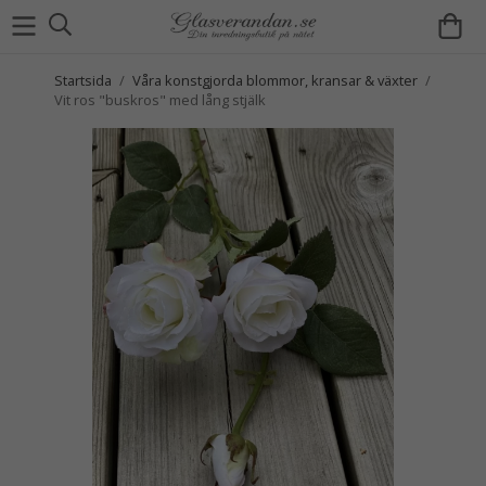
Startsida
/
Våra konstgjorda blommor, kransar & växter
/
Vit ros "buskros" med lång stjälk