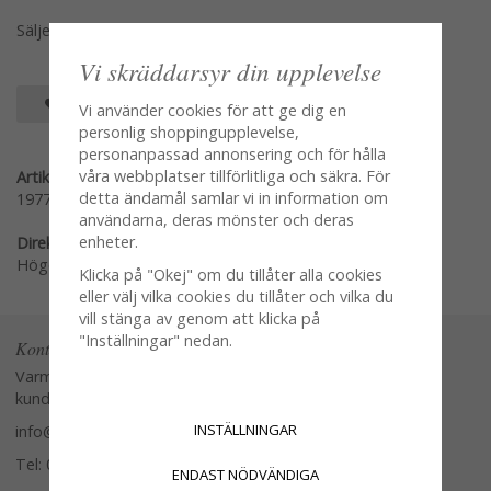
Säljes per styck en och en
Vi skräddarsyr din upplevelse
SPARA SOM FAVORIT
Vi använder cookies för att ge dig en
personlig shoppingupplevelse,
personanpassad annonsering och för hålla
våra webbplatser tillförlitliga och säkra. För
Artikelnummer:
detta ändamål samlar vi in information om
1977-10
användarna, deras mönster och deras
enheter.
Direktlänk:
Högerklicka och kopiera adressen
Klicka på "Okej" om du tillåter alla cookies
eller välj vilka cookies du tillåter och vilka du
vill stänga av genom att klicka på
"Inställningar" nedan.
Kontakta oss
Varmt välkommen att kontakta vår
kundtjänst.
INSTÄLLNINGAR
info@glasverandan.se
Tel: 079-3495968
ENDAST NÖDVÄNDIGA