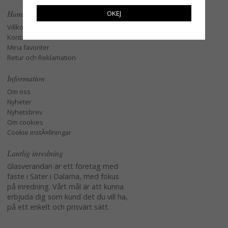
Handla
OKEJ
Villkor
Kontakta oss
Mina favoriter
Retur och Reklamation
Information
Om oss
Nyheter
Nyhetsbrev
Om cookies
Cookie instÃ¤llningar
Lantlig inredning
Glasverandan är ett företag med
fäste i Säter i Dalarna, med fokus
på inredning. Vårt mål är att kunna
erbjuda dig som kund det du vill ha,
på ett enkelt och prisvärt sätt.