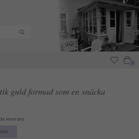
0
tik guld formad som en snäcka
nde leverans
RGEN