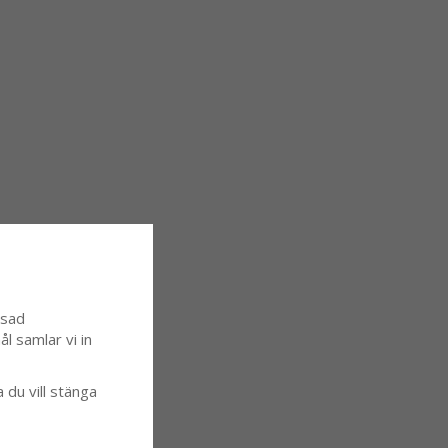
ssad
l samlar vi in
a du vill stänga