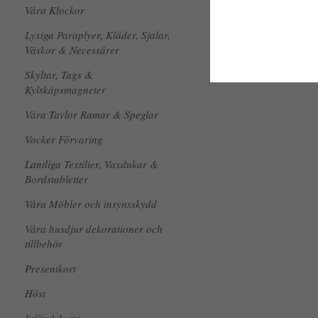
Våra Klockor
Lyxiga Paraplyer, Kläder, Sjalar,
Väskor & Necessärer
Skyltar, Tags &
Kylskåpsmagneter
Våra Tavlor Ramar & Speglar
Vacker Förvaring
Lantliga Textilier, Vaxdukar &
Bordstabletter
Våra Möbler och insynsskydd
Våra husdjur dekorationer och
tillbehör
Presentkort
Höst