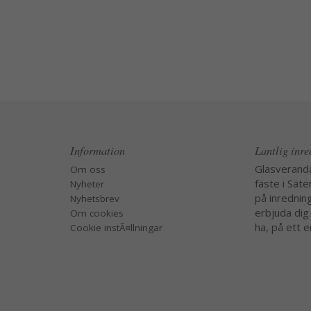
Information
Lantlig inr
Glasverand
Om oss
fäste i Säte
Nyheter
på inredning
Nyhetsbrev
erbjuda dig
Om cookies
ha, på ett e
Cookie instÃ¤llningar