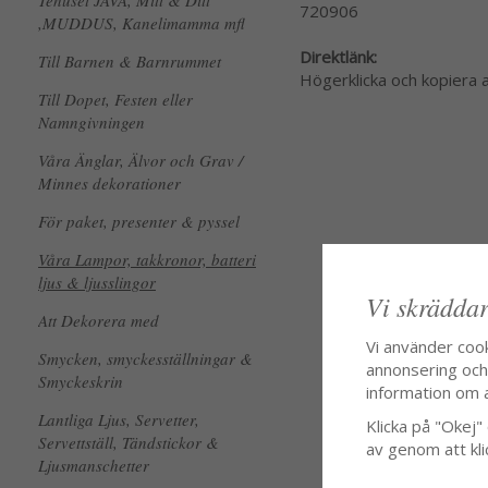
Tehuset JAVA, Mitt & Ditt
720906
,MUDDUS, Kanelimamma mfl
Direktlänk:
Till Barnen & Barnrummet
Högerklicka och kopiera
Till Dopet, Festen eller
Namngivningen
Våra Änglar, Älvor och Grav /
Minnes dekorationer
För paket, presenter & pyssel
Våra Lampor, takkronor, batteri
ljus & ljusslingor
Vi skräddar
Att Dekorera med
Vi använder coo
Smycken, smyckesställningar &
annonsering och f
Smyckeskrin
information om 
Lantliga Ljus, Servetter,
Klicka på "Okej" o
Servettställ, Tändstickor &
av genom att kli
Ljusmanschetter