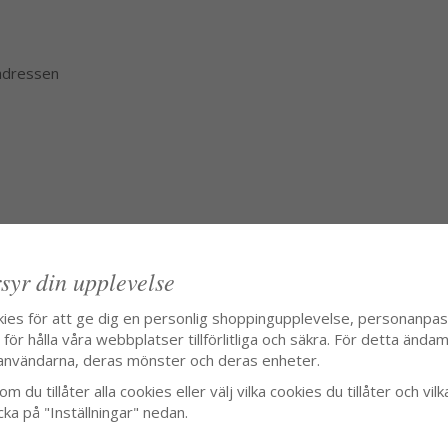
 adressen
syr din upplevelse
kies för att ge dig en personlig shoppingupplevelse, personanpa
ör hålla våra webbplatser tillförlitliga och säkra. För detta ändamå
användarna, deras mönster och deras enheter.
m du tillåter alla cookies eller välj vilka cookies du tillåter och vilk
cka på "Inställningar" nedan.