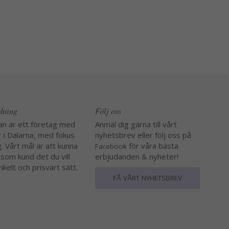
edning
Följ oss
an är ett företag med
Anmäl dig gärna till vårt
r i Dalarna, med fokus
nyhetsbrev eller följ oss på
. Vårt mål är att kunna
för våra bästa
Facebook
 som kund det du vill
erbjudanden & nyheter!
nkelt och prisvärt sätt.
FÅ VÅRT NYHETSBREV