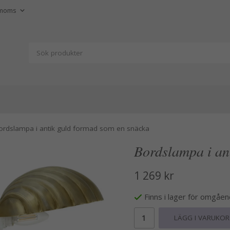
ordslampa i antik guld formad som en snäcka
Bordslampa i an
1 269 kr
Finns i lager för omgåe
LÄGG I VARUKO