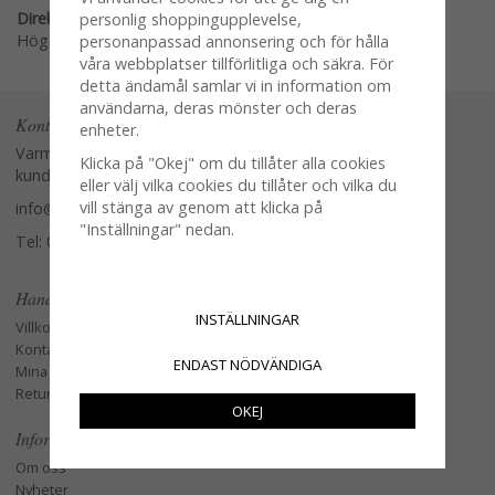
Direktlänk:
personlig shoppingupplevelse,
Högerklicka och kopiera adressen
personanpassad annonsering och för hålla
våra webbplatser tillförlitliga och säkra. För
detta ändamål samlar vi in information om
användarna, deras mönster och deras
Kontakta oss
enheter.
Varmt välkommen att kontakta vår
Klicka på "Okej" om du tillåter alla cookies
kundtjänst.
eller välj vilka cookies du tillåter och vilka du
vill stänga av genom att klicka på
info@glasverandan.se
"Inställningar" nedan.
Tel: 079-3495968
Handla
INSTÄLLNINGAR
Villkor
Kontakta oss
ENDAST NÖDVÄNDIGA
Mina favoriter
Retur och Reklamation
OKEJ
Information
Om oss
Nyheter