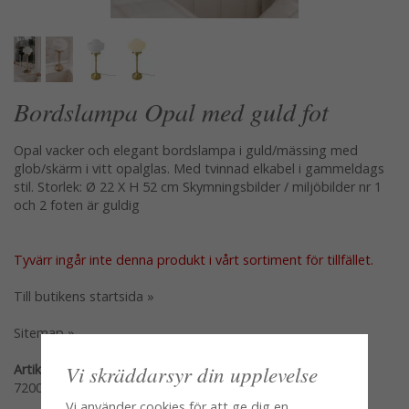
Bordslampa Opal med guld fot
Opal vacker och elegant bordslampa i guld/mässing med
glob/skärm i vitt opalglas. Med tvinnad elkabel i gammeldags
stil. Storlek: Ø 22 X H 52 cm Skymningsbilder / miljöbilder nr 1
och 2 foten är guldig
Tyvärr ingår inte denna produkt i vårt sortiment för tillfället.
Till butikens startsida »
Sitemap »
Vi skräddarsyr din upplevelse
Artikelnummer:
720046
Vi använder cookies för att ge dig en