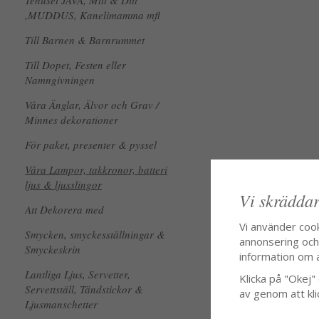
Tehuset JAVA, Mitt & Ditt
,MUDDUS, Kanelimamma mfl
Till Barnen & Barnrummet
Till Dopet, Festen eller
Namngivningen
Våra Änglar, Älvor och Grav /
Minnes dekorationer
För paket, presenter & pyssel
Våra Lampor, takkronor, batteri
ljus & ljusslingor
Vi skräddar
Att Dekorera med
Vi använder coo
Smycken, smyckesställningar &
annonsering och f
Smyckeskrin
information om 
Lantliga Ljus, Servetter,
Klicka på "Okej" o
Servettställ, Tändstickor &
av genom att kli
Ljusmanschetter