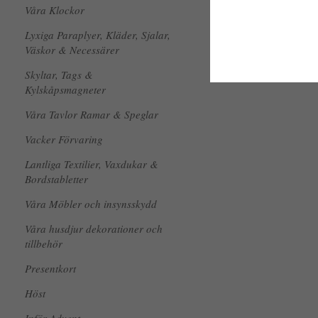
Våra Klockor
Lyxiga Paraplyer, Kläder, Sjalar,
Väskor & Necessärer
Skyltar, Tags &
Kylskåpsmagneter
Våra Tavlor Ramar & Speglar
Vacker Förvaring
Lantliga Textilier, Vaxdukar &
Bordstabletter
Våra Möbler och insynsskydd
Våra husdjur dekorationer och
tillbehör
Presentkort
Höst