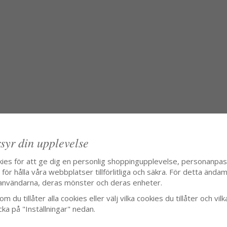
syr din upplevelse
kies för att ge dig en personlig shoppingupplevelse, personanpa
ör hålla våra webbplatser tillförlitliga och säkra. För detta ändamå
användarna, deras mönster och deras enheter.
m du tillåter alla cookies eller välj vilka cookies du tillåter och vilk
cka på "Inställningar" nedan.