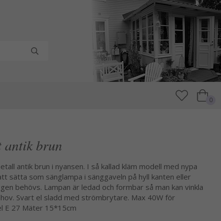
0
 antik brun
etall antik brun i nyansen. I så kallad kläm modell med nypa
 att sätta som sänglampa i sänggaveln på hyll kanten eller
väggen behövs. Lampan är ledad och formbar så man kan vinkla
ehov. Svart el sladd med strömbrytare. Max 40W för
el E 27 Mäter 15*15cm