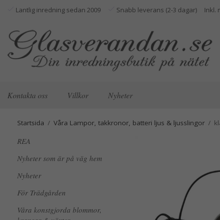
Lantlig inredning sedan 2009
Snabb leverans (2-3 dagar)
Kontakta oss
Villkor
Nyheter
Startsida
/
Våra Lampor, takkronor, batteri ljus & ljusslingor
/
k
REA
Nyheter som är på väg hem
Nyheter
För Trädgården
Våra konstgjorda blommor,