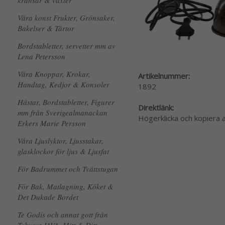
kransar & växter
Våra konst Frukter, Grönsaker,
Bakelser & Tårtor
Bordstabletter, servetter mm av
Lena Petersson
Våra Knoppar, Krokar,
Artikelnummer:
Handtag, Kedjor & Konsoler
1892
Hästar, Bordstabletter, Figurer
Direktlänk:
mm från Sverigealmanackan
Högerklicka och kopiera
Erkers Marie Persson
Våra Ljuslyktor, Ljusstakar,
glasklockor för ljus & Ljusfat
För Badrummet och Tvättstugan
För Bak, Matlagning, Köket &
Det Dukade Bordet
Te Godis och annat gott från