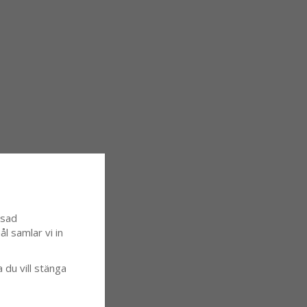
ssad
l samlar vi in
a du vill stänga