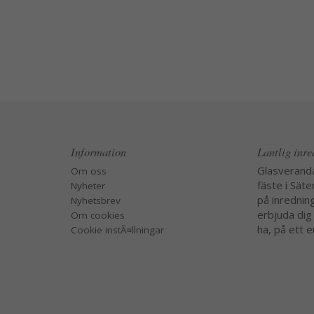
Information
Lantlig inr
Glasverand
Om oss
fäste i Säte
Nyheter
på inredning
Nyhetsbrev
erbjuda dig
Om cookies
ha, på ett e
Cookie instÃ¤llningar