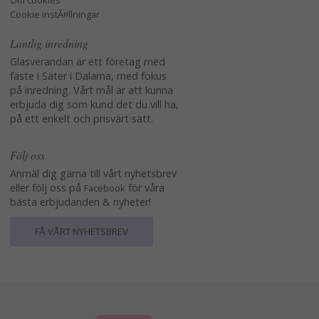
Om cookies
Cookie instÃ¤llningar
Lantlig inredning
Glasverandan är ett företag med
fäste i Säter i Dalarna, med fokus
på inredning. Vårt mål är att kunna
erbjuda dig som kund det du vill ha,
på ett enkelt och prisvärt sätt.
Följ oss
Anmäl dig gärna till vårt nyhetsbrev
eller följ oss på
för våra
Facebook
bästa erbjudanden & nyheter!
FÅ VÅRT NYHETSBREV