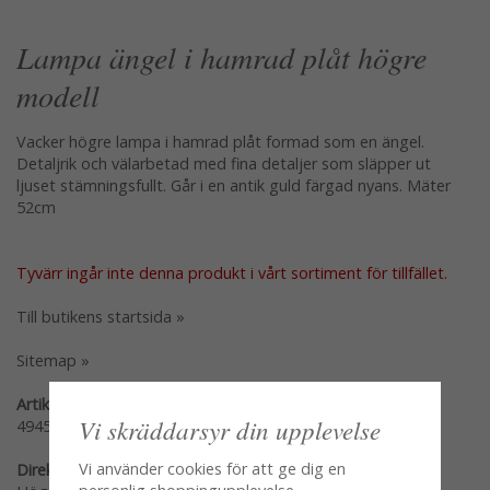
Lampa ängel i hamrad plåt högre
modell
Vacker högre lampa i hamrad plåt formad som en ängel.
Detaljrik och välarbetad med fina detaljer som släpper ut
ljuset stämningsfullt. Går i en antik guld färgad nyans. Mäter
52cm
Tyvärr ingår inte denna produkt i vårt sortiment för tillfället.
Till butikens startsida »
Sitemap »
Artikelnummer:
Vi skräddarsyr din upplevelse
4945
Vi använder cookies för att ge dig en
Direktlänk: