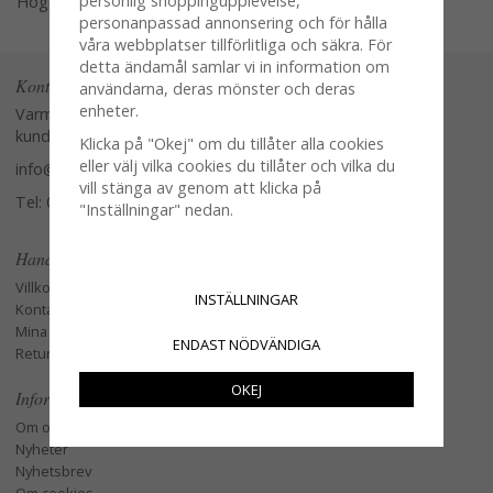
personlig shoppingupplevelse,
Högerklicka och kopiera adressen
personanpassad annonsering och för hålla
våra webbplatser tillförlitliga och säkra. För
detta ändamål samlar vi in information om
Kontakta oss
användarna, deras mönster och deras
enheter.
Varmt välkommen att kontakta vår
kundtjänst.
Klicka på "Okej" om du tillåter alla cookies
eller välj vilka cookies du tillåter och vilka du
info@glasverandan.se
vill stänga av genom att klicka på
Tel: 079-3495968
"Inställningar" nedan.
Handla
Villkor
INSTÄLLNINGAR
Kontakta oss
Mina favoriter
ENDAST NÖDVÄNDIGA
Retur och Reklamation
OKEJ
Information
Om oss
Nyheter
Nyhetsbrev