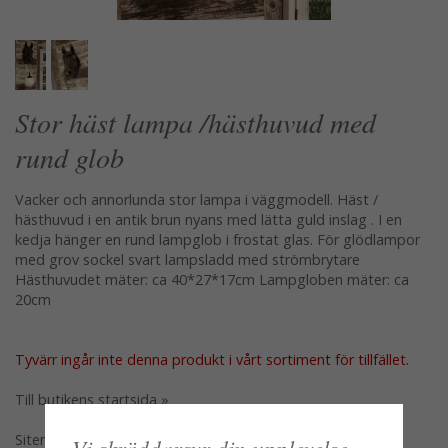
Stor häst lampa /hästhuvud med
rund glob
Vacker och annorlunda stor lampa i väggmodell. Häst /
hästhuvud i en antik brun nyans med lätta guld inslag . I en
kedja hänger en rund lampglob i frostat glas. För glödlampor
med grov sockel svart lampsladd med strömbrytare
Hästhuvudet mäter: ca 40*27*17cm Lampgloben mäter: ca
20cm
Tyvärr ingår inte denna produkt i vårt sortiment för tillfället.
Till butikens startsida »
Sitemap »
Vi skräddarsyr din upplevelse