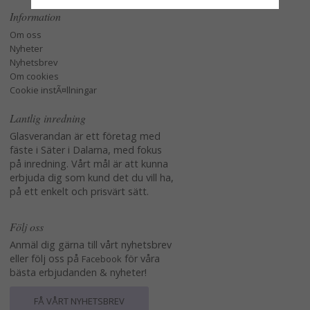
Information
Om oss
Nyheter
Nyhetsbrev
Om cookies
Cookie instÃ¤llningar
Lantlig inredning
Glasverandan är ett företag med
fäste i Säter i Dalarna, med fokus
på inredning. Vårt mål är att kunna
erbjuda dig som kund det du vill ha,
på ett enkelt och prisvärt sätt.
Följ oss
Anmäl dig gärna till vårt nyhetsbrev
eller följ oss på
för våra
Facebook
bästa erbjudanden & nyheter!
FÅ VÅRT NYHETSBREV