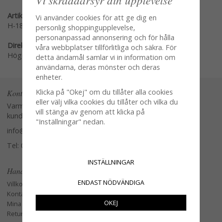
Artikelnummer:
Vi använder cookies för att ge dig en
H-180
personlig shoppingupplevelse,
personanpassad annonsering och för hålla
Direktlänk:
våra webbplatser tillförlitliga och säkra. För
Högerklicka och kopiera adressen
detta ändamål samlar vi in information om
användarna, deras mönster och deras
enheter.
Klicka på "Okej" om du tillåter alla cookies
Kontakta oss
eller välj vilka cookies du tillåter och vilka du
Varmt välkommen att kontakta vår
vill stänga av genom att klicka på
kundtjänst.
"Inställningar" nedan.
info@glasverandan.se
Tel: 079-3495968
INSTÄLLNINGAR
Handla
ENDAST NÖDVÄNDIGA
Villkor
Kontakta oss
OKEJ
Mina favoriter
Retur och Reklamation