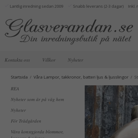
Lantlig inredning sedan 2009
Snabb leverans (2-3 dagar)
Kontakta oss
Villkor
Nyheter
Startsida
/
Våra Lampor, takkronor, batteri ljus & ljusslingor
/
S
REA
Nyheter som är på väg hem
Nyheter
För Trädgården
Våra konstgjorda blommor,