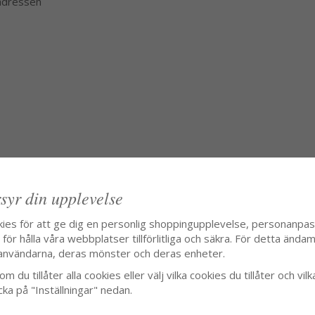
 adressen
syr din upplevelse
kies för att ge dig en personlig shoppingupplevelse, personanpa
ör hålla våra webbplatser tillförlitliga och säkra. För detta ändamå
användarna, deras mönster och deras enheter.
m du tillåter alla cookies eller välj vilka cookies du tillåter och vilk
cka på "Inställningar" nedan.