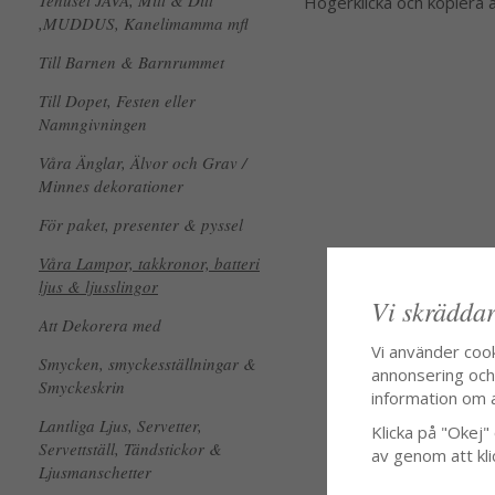
Tehuset JAVA, Mitt & Ditt
Högerklicka och kopiera
,MUDDUS, Kanelimamma mfl
Till Barnen & Barnrummet
Till Dopet, Festen eller
Namngivningen
Våra Änglar, Älvor och Grav /
Minnes dekorationer
För paket, presenter & pyssel
Våra Lampor, takkronor, batteri
ljus & ljusslingor
Vi skräddar
Att Dekorera med
Vi använder coo
Smycken, smyckesställningar &
annonsering och f
Smyckeskrin
information om 
Lantliga Ljus, Servetter,
Klicka på "Okej" o
Servettställ, Tändstickor &
av genom att kli
Ljusmanschetter