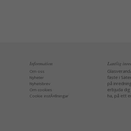
Information
Lantlig inr
Glasverand
Om oss
fäste i Säte
Nyheter
på inredning
Nyhetsbrev
erbjuda dig
Om cookies
ha, på ett e
Cookie instÃ¤llningar