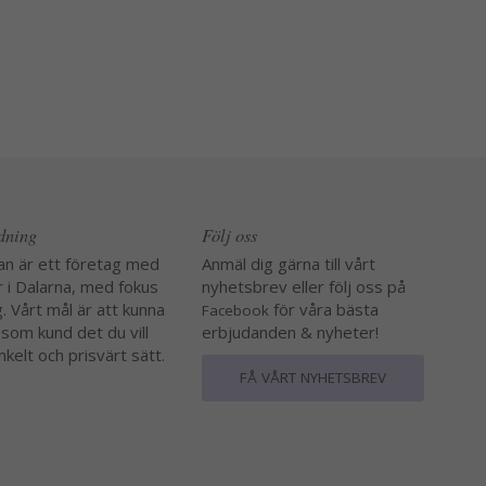
edning
Följ oss
an är ett företag med
Anmäl dig gärna till vårt
r i Dalarna, med fokus
nyhetsbrev eller följ oss på
. Vårt mål är att kunna
för våra bästa
Facebook
 som kund det du vill
erbjudanden & nyheter!
nkelt och prisvärt sätt.
FÅ VÅRT NYHETSBREV