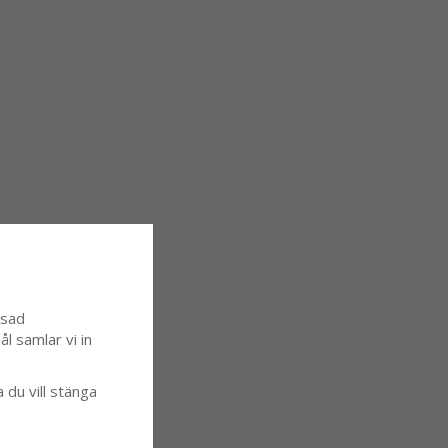
ssad
l samlar vi in
a du vill stänga