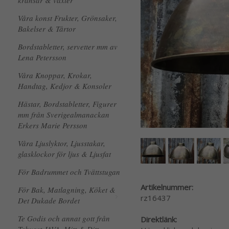
kransar & växter
Våra konst Frukter, Grönsaker,
Bakelser & Tårtor
Bordstabletter, servetter mm av
Lena Petersson
Våra Knoppar, Krokar,
Handtag, Kedjor & Konsoler
Hästar, Bordstabletter, Figurer
mm från Sverigealmanackan
Erkers Marie Persson
Våra Ljuslyktor, Ljusstakar,
glasklockor för ljus & Ljusfat
För Badrummet och Tvättstugan
Artikelnummer:
För Bak, Matlagning, Köket &
rz16437
Det Dukade Bordet
Te Godis och annat gott från
Direktlänk: