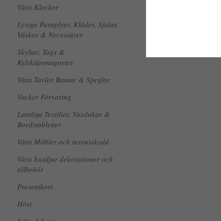
Våra Klockor
Lyxiga Paraplyer, Kläder, Sjalar,
Väskor & Necessärer
Skyltar, Tags &
Kylskåpsmagneter
Våra Tavlor Ramar & Speglar
Vacker Förvaring
Lantliga Textilier, Vaxdukar &
Bordstabletter
Våra Möbler och insynsskydd
Våra husdjur dekorationer och
tillbehör
Presentkort
Höst