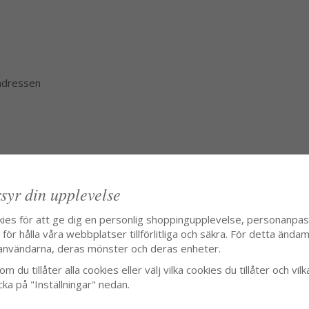
 adressen
syr din upplevelse
kies för att ge dig en personlig shoppingupplevelse, personanpa
ör hålla våra webbplatser tillförlitliga och säkra. För detta ändamå
användarna, deras mönster och deras enheter.
m du tillåter alla cookies eller välj vilka cookies du tillåter och vilk
cka på "Inställningar" nedan.