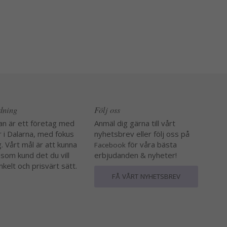
edning
Följ oss
an är ett företag med
Anmäl dig gärna till vårt
r i Dalarna, med fokus
nyhetsbrev eller följ oss på
. Vårt mål är att kunna
för våra bästa
Facebook
 som kund det du vill
erbjudanden & nyheter!
nkelt och prisvärt sätt.
FÅ VÅRT NYHETSBREV