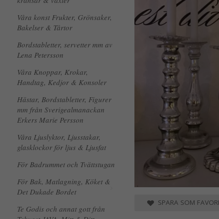
kransar & växter
Våra konst Frukter, Grönsaker,
Bakelser & Tårtor
Bordstabletter, servetter mm av
Lena Petersson
Våra Knoppar, Krokar,
Handtag, Kedjor & Konsoler
Hästar, Bordstabletter, Figurer
mm från Sverigealmanackan
Erkers Marie Persson
Våra Ljuslyktor, Ljusstakar,
glasklockor för ljus & Ljusfat
För Badrummet och Tvättstugan
För Bak, Matlagning, Köket &
Det Dukade Bordet
SPARA SOM FAVORI
Te Godis och annat gott från