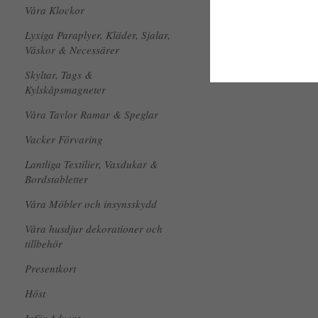
Våra Klockor
Lyxiga Paraplyer, Kläder, Sjalar,
Väskor & Necessärer
Skyltar, Tags &
Kylskåpsmagneter
Våra Tavlor Ramar & Speglar
Vacker Förvaring
Lantliga Textilier, Vaxdukar &
Bordstabletter
Våra Möbler och insynsskydd
Våra husdjur dekorationer och
tillbehör
Presentkort
Höst