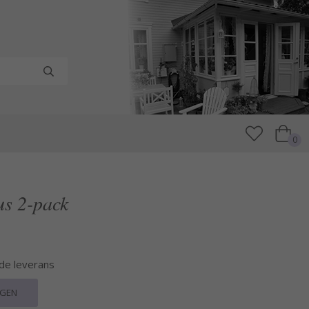
0
us 2-pack
nde leverans
RGEN