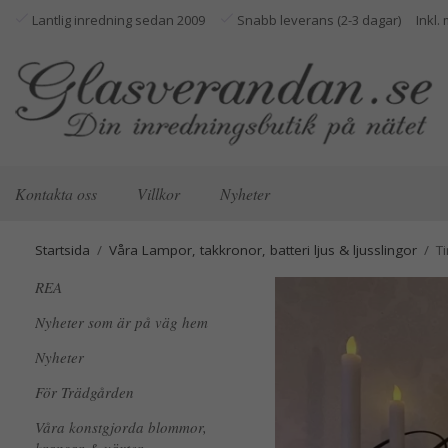
Lantlig inredning sedan 2009
Snabb leverans (2-3 dagar)
Kontakta oss
Villkor
Nyheter
Startsida
/
Våra Lampor, takkronor, batteri ljus & ljusslingor
/
T
REA
Nyheter som är på väg hem
Nyheter
För Trädgården
Våra konstgjorda blommor,