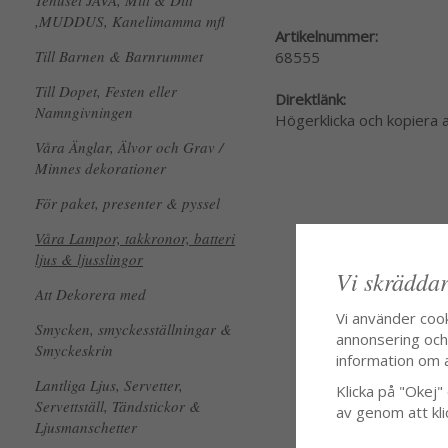
Tehuset JAVA, Mitt & Ditt
,MUDDUS, Kanelimamma mfl
Artikelnummer:
Till Barnen & Barnrummet
68555
Till Dopet, Festen eller
Direktlänk:
Namngivningen
Högerklicka och kopiera
Våra Änglar, Älvor och Grav /
Minnes dekorationer
För paket, presenter & pyssel
Våra Lampor, takkronor, batteri
ljus & ljusslingor
Vi skräddar
Att Dekorera med
Vi använder coo
Smycken, smyckesställningar &
annonsering och f
Smyckeskrin
information om 
Lantliga Ljus, Servetter,
Klicka på "Okej" o
Servettställ, Tändstickor &
av genom att kli
Ljusmanschetter