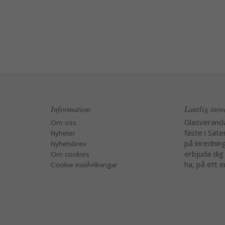
Information
Lantlig inr
Glasverand
Om oss
fäste i Säte
Nyheter
på inredning
Nyhetsbrev
erbjuda dig
Om cookies
ha, på ett e
Cookie instÃ¤llningar