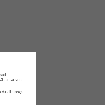
ssad
l samlar vi in
a du vill stänga