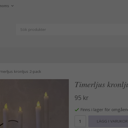
imerljus kronljus 2-pack
Timerljus kronlj
95 kr
Finns i lager för omgåe
LÄGG I VARUKO