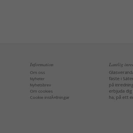
Information
Lantlig inr
Glasverand
Om oss
fäste i Säte
Nyheter
på inredning
Nyhetsbrev
erbjuda dig
Om cookies
ha, på ett e
Cookie instÃ¤llningar