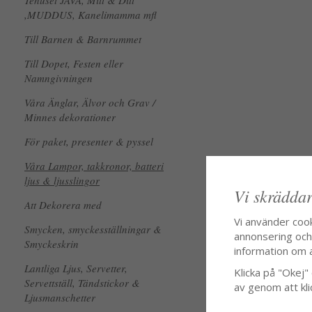
Tehuset JAVA, Mitt & Ditt
,MUDDUS, Kanelimamma mfl
Till Barnen & Barnrummet
Till Dopet, Festen eller
Namngivningen
Våra Änglar, Älvor och Grav /
Minnes dekorationer
För paket, presenter & pyssel
Våra Lampor, takkronor, batteri
ljus & ljusslingor
Vi skräddar
Att Dekorera med
Vi använder coo
Smycken, smyckesställningar &
annonsering och f
Smyckeskrin
information om 
Lantliga Ljus, Servetter,
Klicka på "Okej" o
Servettställ, Tändstickor &
av genom att kli
Ljusmanschetter