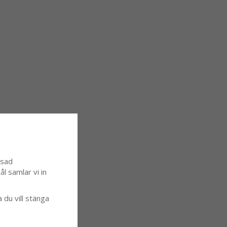
ssad
l samlar vi in
a du vill stänga