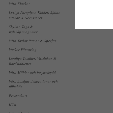
Våra Klockor
Lyxiga Paraplyer, Kläder, Sjalar,
Väskor & Necessärer
Skyltar, Tags &
Kylskåpsmagneter
Våra Tavlor Ramar & Speglar
Vacker Förvaring
Lantliga Textilier, Vaxdukar &
Bordstabletter
Våra Möbler och insynsskydd
Våra husdjur dekorationer och
tillbehör
Presentkort
Höst