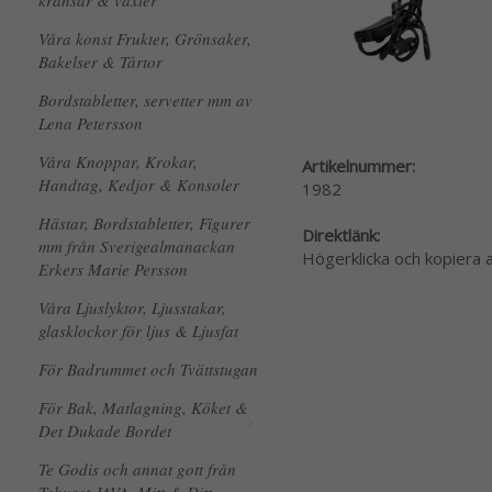
kransar & växter
Våra konst Frukter, Grönsaker,
Bakelser & Tårtor
Bordstabletter, servetter mm av
Lena Petersson
Våra Knoppar, Krokar,
Artikelnummer:
Handtag, Kedjor & Konsoler
1982
Hästar, Bordstabletter, Figurer
Direktlänk:
mm från Sverigealmanackan
Högerklicka och kopiera
Erkers Marie Persson
Våra Ljuslyktor, Ljusstakar,
glasklockor för ljus & Ljusfat
För Badrummet och Tvättstugan
För Bak, Matlagning, Köket &
Det Dukade Bordet
Te Godis och annat gott från