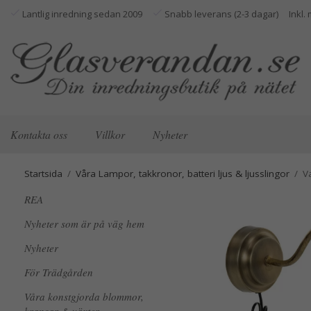
Lantlig inredning sedan 2009
Snabb leverans (2-3 dagar)
Kontakta oss
Villkor
Nyheter
Startsida
/
Våra Lampor, takkronor, batteri ljus & ljusslingor
/
V
REA
Nyheter som är på väg hem
Nyheter
För Trädgården
Våra konstgjorda blommor,