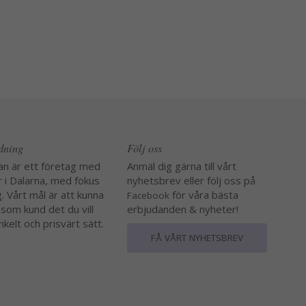
edning
Följ oss
an är ett företag med
Anmäl dig gärna till vårt
r i Dalarna, med fokus
nyhetsbrev eller följ oss på
. Vårt mål är att kunna
för våra bästa
Facebook
 som kund det du vill
erbjudanden & nyheter!
nkelt och prisvärt sätt.
FÅ VÅRT NYHETSBREV