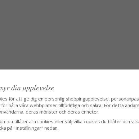
syr din upplevelse
kies för att ge dig en personlig shoppingupplevelse, personanpa
ör hålla våra webbplatser tillförlitliga och säkra. För detta ändamå
användarna, deras mönster och deras enheter.
m du tillåter alla cookies eller välj vilka cookies du tillåter och vilk
cka på "Inställningar" nedan.