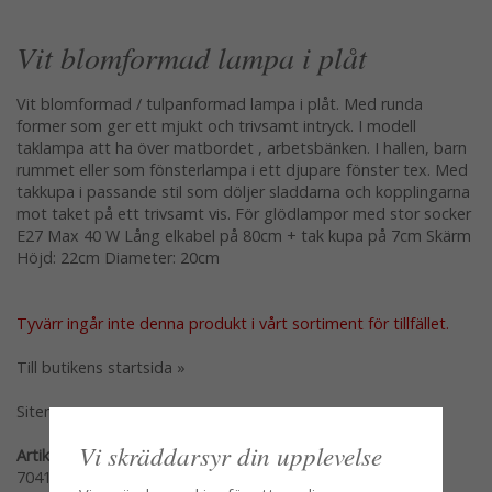
Vit blomformad lampa i plåt
Vit blomformad / tulpanformad lampa i plåt. Med runda
former som ger ett mjukt och trivsamt intryck. I modell
taklampa att ha över matbordet , arbetsbänken. I hallen, barn
rummet eller som fönsterlampa i ett djupare fönster tex. Med
takkupa i passande stil som döljer sladdarna och kopplingarna
mot taket på ett trivsamt vis. För glödlampor med stor socker
E27 Max 40 W Lång elkabel på 80cm + tak kupa på 7cm Skärm
Höjd: 22cm Diameter: 20cm
Tyvärr ingår inte denna produkt i vårt sortiment för tillfället.
Till butikens startsida »
Sitemap »
Vi skräddarsyr din upplevelse
Artikelnummer:
704101