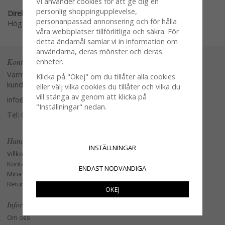
Vi använder cookies för att ge dig en
personlig shoppingupplevelse,
Direktlänk:
personanpassad annonsering och för hålla
Högerklicka och kopiera adressen
våra webbplatser tillförlitliga och säkra. För
detta ändamål samlar vi in information om
användarna, deras mönster och deras
Kontakta oss
enheter.
Varmt välkommen att kontakta vår
Klicka på "Okej" om du tillåter alla cookies
kundtjänst.
eller välj vilka cookies du tillåter och vilka du
vill stänga av genom att klicka på
info@glasverandan.se
"Inställningar" nedan.
Tel: 079-3495968
Handla
INSTÄLLNINGAR
Villkor
Kontakta oss
ENDAST NÖDVÄNDIGA
Mina favoriter
Retur och Reklamation
OKEJ
Information
Om oss