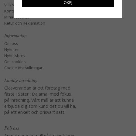
OKEJ
Villkor
Kontakta oss
Mina favoriter
Retur och Reklamation
Information
Om oss
Nyheter
Nyhetsbrev
Om cookies
Cookie instÃ¤llningar
Lantlig inredning
Glasverandan är ett företag med
fäste i Säter i Dalarna, med fokus
på inredning. Vårt mål är att kunna
erbjuda dig som kund det du vill ha,
på ett enkelt och prisvärt sätt.
Följ oss
Anmäl dig gärna till vårt nyhetsbrev