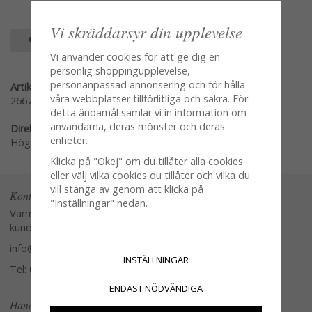
Vi skräddarsyr din upplevelse
SPARA SOM FAVORIT
Vi använder cookies för att ge dig en
personlig shoppingupplevelse,
personanpassad annonsering och för hålla
Artikelnummer:
våra webbplatser tillförlitliga och säkra. För
2667
detta ändamål samlar vi in information om
användarna, deras mönster och deras
Direktlänk:
enheter.
Högerklicka och kopiera adressen
Klicka på "Okej" om du tillåter alla cookies
eller välj vilka cookies du tillåter och vilka du
vill stänga av genom att klicka på
Kontakta oss
"Inställningar" nedan.
Varmt välkommen att kontakta vår
kundtjänst.
info@glasverandan.se
INSTÄLLNINGAR
Tel: 079-3495968
ENDAST NÖDVÄNDIGA
Handla