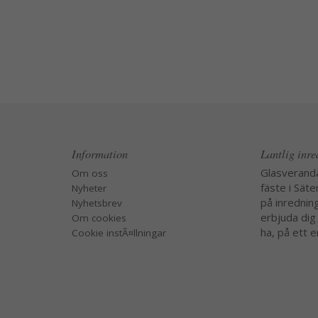
Information
Lantlig inr
Glasverand
Om oss
fäste i Säte
Nyheter
på inredning
Nyhetsbrev
erbjuda dig
Om cookies
ha, på ett e
Cookie instÃ¤llningar