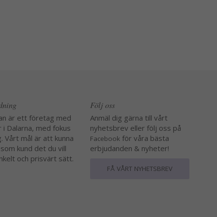
edning
Följ oss
an är ett företag med
Anmäl dig gärna till vårt
r i Dalarna, med fokus
nyhetsbrev eller följ oss på
. Vårt mål är att kunna
för våra bästa
Facebook
 som kund det du vill
erbjudanden & nyheter!
nkelt och prisvärt sätt.
FÅ VÅRT NYHETSBREV