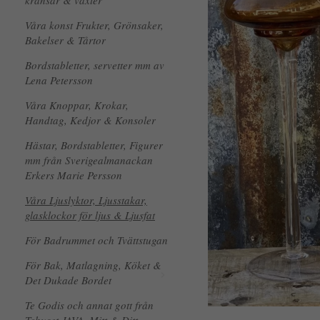
kransar & växter
Våra konst Frukter, Grönsaker,
Bakelser & Tårtor
Bordstabletter, servetter mm av
Lena Petersson
Våra Knoppar, Krokar,
Handtag, Kedjor & Konsoler
Hästar, Bordstabletter, Figurer
mm från Sverigealmanackan
Erkers Marie Persson
Våra Ljuslyktor, Ljusstakar,
glasklockor för ljus & Ljusfat
För Badrummet och Tvättstugan
För Bak, Matlagning, Köket &
Det Dukade Bordet
Te Godis och annat gott från