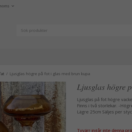
fat
/
Ljusglas högre på fot i glas med brun kupa
Ljusglas högre p
Ljusglas på fot högre vacke
Finns i två storlekar. -Hög
Lägre 25cm Säljes per styck
Tyvärr ingår inte denna produ