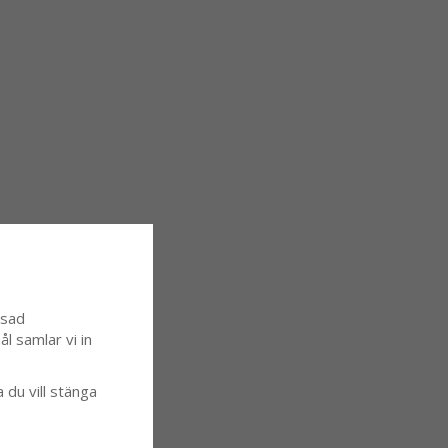
ssad
l samlar vi in
a du vill stänga