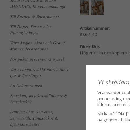
Tehuset JAVA, Mitt & Ditt
,MUDDUS, Kanelimamma mfl
Till Barnen & Barnrummet
Till Dopet, Festen eller
Artikelnummer:
Namngivningen
8867-40
Våra Änglar, Älvor och Grav /
Direktlänk:
Minnes dekorationer
Högerklicka och kopiera
För paket, presenter & pyssel
Våra Lampor, takkronor, batteri
ljus & ljusslingor
Vi skräddar
Att Dekorera med
Vi använder coo
Smycken, smyckesställningar &
annonsering och f
Smyckeskrin
information om 
Lantliga Ljus, Servetter,
Klicka på "Okej" o
Servettställ, Tändstickor &
av genom att kli
Ljusmanschetter