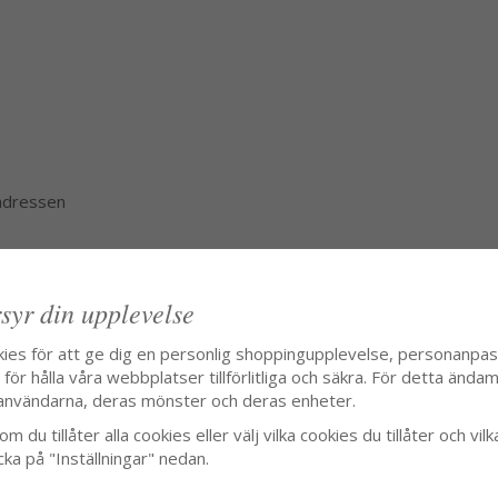
 adressen
syr din upplevelse
kies för att ge dig en personlig shoppingupplevelse, personanpa
ör hålla våra webbplatser tillförlitliga och säkra. För detta ändamå
användarna, deras mönster och deras enheter.
m du tillåter alla cookies eller välj vilka cookies du tillåter och vilk
cka på "Inställningar" nedan.