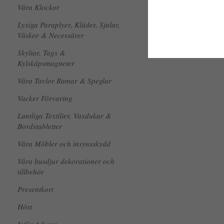
Våra Klockor
Lyxiga Paraplyer, Kläder, Sjalar,
Väskor & Necessärer
Skyltar, Tags &
Kylskåpsmagneter
Våra Tavlor Ramar & Speglar
Vacker Förvaring
Lantliga Textilier, Vaxdukar &
Bordstabletter
Våra Möbler och insynsskydd
Våra husdjur dekorationer och
tillbehör
Presentkort
Höst