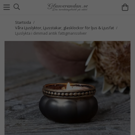
Startsida
/
Våra Ljuslyktor, Ljusstakar, glasklockor för ljus & Ljusfat
/
Ljuslykta i dimmad antik fattigmanssilver