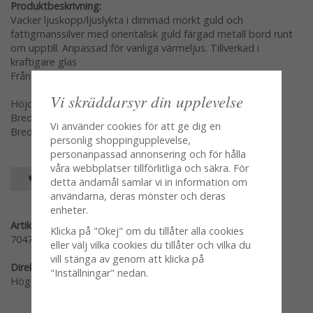
Produktbeskrivning:
Vacker ljuskopp/ljuslykta i dimmad mörkt guld och
fattigmanssilver med orientalisk guld färgad metall bord runt
om upptill. Anpassad för vanliga värmeljus. Tillverkad i
kraftigare glas
Från Chic Antique
Vi skräddarsyr din upplevelse
Höjd: 3,5cm
Bredd: 4,5cm öppning
Vi använder cookies för att ge dig en
Bredd: ca 6,5cm
personlig shoppingupplevelse,
personanpassad annonsering och för hålla
våra webbplatser tillförlitliga och säkra. För
SPARA SOM FAVORIT
detta ändamål samlar vi in information om
användarna, deras mönster och deras
enheter.
Artikelnummer:
Klicka på "Okej" om du tillåter alla cookies
70475-18
eller välj vilka cookies du tillåter och vilka du
vill stänga av genom att klicka på
Direktlänk:
"Inställningar" nedan.
Högerklicka och kopiera adressen