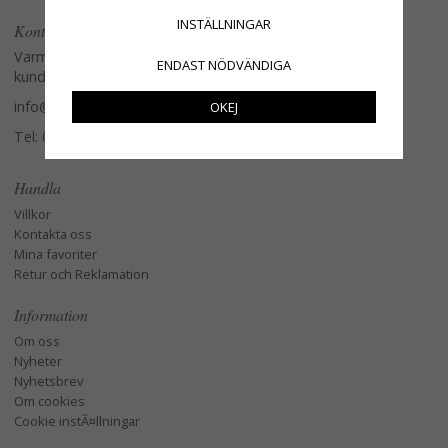
INSTÄLLNINGAR
Kontakta oss
Varmt välkommen att kontakta vår
ENDAST NÖDVÄNDIGA
kundtjänst.
info@glasverandan.se
OKEJ
Tel: 079-3495968
Handla
Villkor
Kontakta oss
Mina favoriter
Retur och Reklamation
Information
Om oss
Nyheter
Nyhetsbrev
Om cookies
Cookie instÃ¤llningar