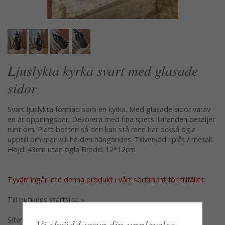
Ljuslykta kyrka svart med glasade
sidor
Svart ljuslykta formad som en kyrka. Med glasade sidor varav
en är öppningsbar. Dekorera med fina spets liknanden detaljer
runt om. Platt botten så den kan stå men har också ögla
upptill om man vill ha den hängandes. Tillverkad i plåt / metall.
Höjd: 43cm utan ögla Bredd: 12*12cm
Tyvärr ingår inte denna produkt i vårt sortiment för tillfället.
Till butikens startsida »
Sitemap »
Vi skräddarsyr din upplevelse