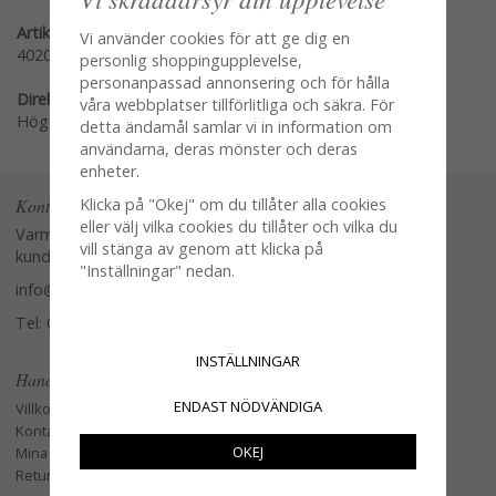
Artikelnummer:
Vi använder cookies för att ge dig en
40200337
personlig shoppingupplevelse,
personanpassad annonsering och för hålla
Direktlänk:
våra webbplatser tillförlitliga och säkra. För
Högerklicka och kopiera adressen
detta ändamål samlar vi in information om
användarna, deras mönster och deras
enheter.
Klicka på "Okej" om du tillåter alla cookies
Kontakta oss
eller välj vilka cookies du tillåter och vilka du
Varmt välkommen att kontakta vår
vill stänga av genom att klicka på
kundtjänst.
"Inställningar" nedan.
info@glasverandan.se
Tel: 079-3495968
INSTÄLLNINGAR
Handla
ENDAST NÖDVÄNDIGA
Villkor
Kontakta oss
OKEJ
Mina favoriter
Retur och Reklamation