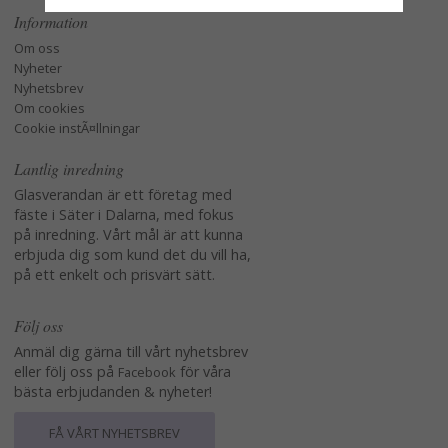
Information
Om oss
Nyheter
Nyhetsbrev
Om cookies
Cookie instÃ¤llningar
Lantlig inredning
Glasverandan är ett företag med
fäste i Säter i Dalarna, med fokus
på inredning. Vårt mål är att kunna
erbjuda dig som kund det du vill ha,
på ett enkelt och prisvärt sätt.
Följ oss
Anmäl dig gärna till vårt nyhetsbrev
eller följ oss på
för våra
Facebook
bästa erbjudanden & nyheter!
FÅ VÅRT NYHETSBREV