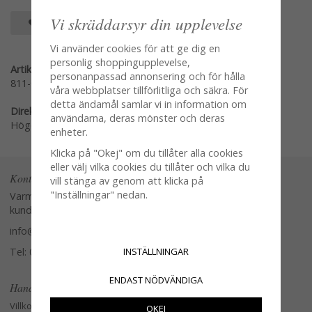
Vi skräddarsyr din upplevelse
SPARA SOM FAVORIT
Vi använder cookies för att ge dig en
personlig shoppingupplevelse,
Artikelnummer:
personanpassad annonsering och för hålla
811-002-00
våra webbplatser tillförlitliga och säkra. För
detta ändamål samlar vi in information om
Direktlänk:
användarna, deras mönster och deras
Högerklicka och kopiera adressen
enheter.
Klicka på "Okej" om du tillåter alla cookies
eller välj vilka cookies du tillåter och vilka du
Kontakta oss
vill stänga av genom att klicka på
"Inställningar" nedan.
Varmt välkommen att kontakta vår
kundtjänst.
info@glasverandan.se
INSTÄLLNINGAR
Tel: 079-3495968
ENDAST NÖDVÄNDIGA
Handla
Villkor
OKEJ