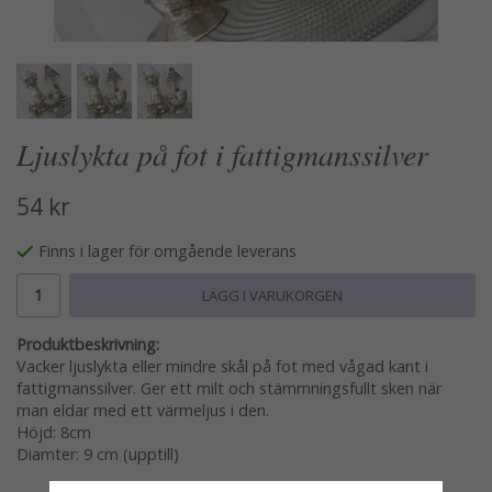
Ljuslykta på fot i fattigmanssilver
54 kr
Finns i lager för omgående leverans
LÄGG I VARUKORGEN
Produktbeskrivning:
Vacker ljuslykta eller mindre skål på fot med vågad kant i
fattigmanssilver. Ger ett milt och stämmningsfullt sken när
man eldar med ett värmeljus i den.
Höjd: 8cm
Diamter: 9 cm (upptill)