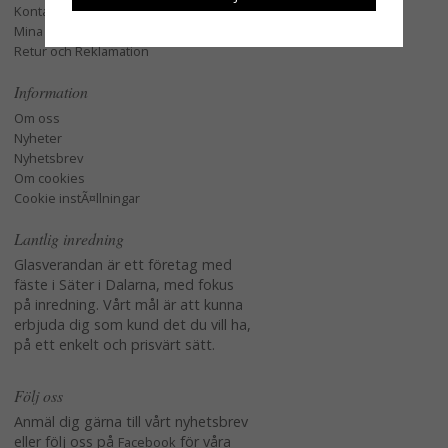
Kontakta oss
Mina favoriter
Retur och Reklamation
Information
Om oss
Nyheter
Nyhetsbrev
Om cookies
Cookie instÃ¤llningar
Lantlig inredning
Glasverandan är ett företag med
fäste i Säter i Dalarna, med fokus
på inredning. Vårt mål är att kunna
erbjuda dig som kund det du vill ha,
på ett enkelt och prisvärt sätt.
Följ oss
Anmäl dig gärna till vårt nyhetsbrev
eller följ oss på
för våra
Facebook