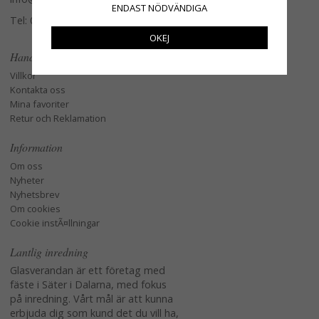
ENDAST NÖDVÄNDIGA
Tel: 079-3495968
OKEJ
Handla
Villkor
Kontakta oss
Mina favoriter
Retur och Reklamation
Information
Om oss
Nyheter
Nyhetsbrev
Om cookies
Cookie instÃ¤llningar
Lantlig inredning
Glasverandan är ett företag med
fäste i Säter i Dalarna, med fokus
på inredning. Vårt mål är att kunna
erbjuda dig som kund det du vill ha,