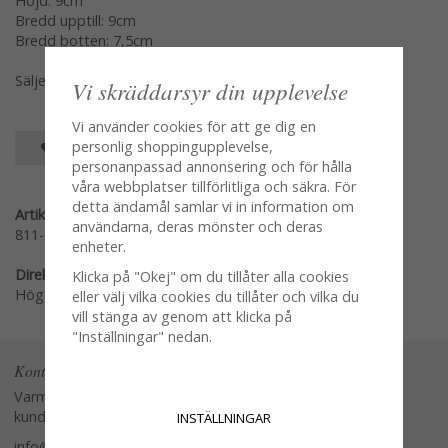
Höjd: 9cm
Bredd upptill: 9cm
Bredd botten: 7,5cm
Säljes en och en samt utan blomma eller ljus
Vi skräddarsyr din upplevelse
Vi använder cookies för att ge dig en
personlig shoppingupplevelse,
SPARA SOM FAVORIT
personanpassad annonsering och för hålla
våra webbplatser tillförlitliga och säkra. För
detta ändamål samlar vi in information om
Artikelnummer:
användarna, deras mönster och deras
811-034-00
enheter.
Direktlänk:
Klicka på "Okej" om du tillåter alla cookies
Högerklicka och kopiera adressen
eller välj vilka cookies du tillåter och vilka du
vill stänga av genom att klicka på
"Inställningar" nedan.
Kontakta oss
Varmt välkommen att kontakta vår
kundtjänst.
INSTÄLLNINGAR
info@glasverandan.se