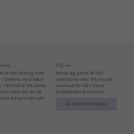
edning
Följ oss
an är ett företag med
Anmäl dig gärna till vårt
r i Dalarna, med fokus
nyhetsbrev eller följ oss på
. Vårt mål är att kunna
för våra bästa
Facebook
 som kund det du vill
erbjudanden & nyheter!
nkelt och prisvärt sätt.
FÅ VÅRT NYHETSBREV