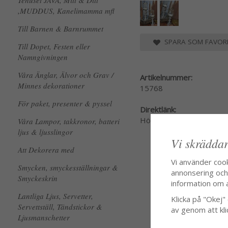
Tehuset JAVA, Mitt & Ditt
,MUDDUS, Kanelimamma mfl
Till Barnen & Barnrummet
SPARA SOM FAVORI
Till Dopet, Festen eller
Namngivningen
Våra Änglar, Älvor och Grav /
Artikelnummer:
Minnes dekorationer
15768
För paket, presenter & pyssel
Direktlänk:
Högerklicka och kopiera
Våra Lampor, takkronor, batteri
ljus & ljusslingor
Vi skräddar
Att Dekorera med
Vi använder coo
Smycken, smyckesställningar &
annonsering och f
Smyckeskrin
information om 
Lantliga Ljus, Servetter,
Klicka på "Okej" o
Servettställ, Tändstickor &
av genom att kli
Ljusmanschetter