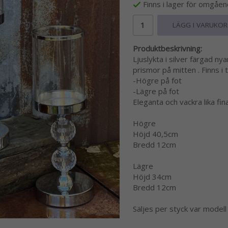
Finns i lager för omgåe
LÄGG I VARUKO
Produktbeskrivning:
Ljuslykta i silver färgad n
prismor på mitten . Finns i 
-Högre på fot
-Lägre på fot
Eleganta och vackra lika fin
Högre
Höjd 40,5cm
Bredd 12cm
Lägre
Höjd 34cm
Bredd 12cm
Säljes per styck var modell