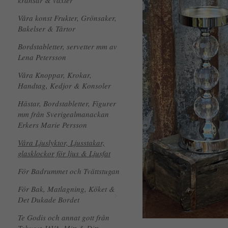
kransar & växter
Våra konst Frukter, Grönsaker,
Bakelser & Tårtor
Bordstabletter, servetter mm av
Lena Petersson
Våra Knoppar, Krokar,
Handtag, Kedjor & Konsoler
Hästar, Bordstabletter, Figurer
mm från Sverigealmanackan
Erkers Marie Persson
Våra Ljuslyktor, Ljusstakar,
glasklockor för ljus & Ljusfat
För Badrummet och Tvättstugan
För Bak, Matlagning, Köket &
Det Dukade Bordet
Te Godis och annat gott från