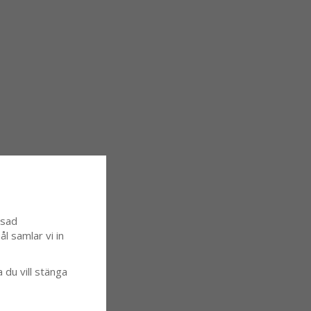
ssad
l samlar vi in
a du vill stänga