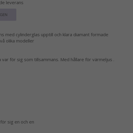
nde leverans
RGEN
yans med cylinderglas upptill och klara diamant formade
två olika modeller
a var för sig som tillsammans. Med hållare för värmeljus .
 för sig en och en