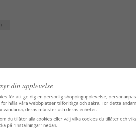
T
 adressen
syr din upplevelse
kies för att ge dig en personlig shoppingupplevelse, personanpa
ör hålla våra webbplatser tillförlitliga och säkra. För detta ändamå
användarna, deras mönster och deras enheter.
m du tillåter alla cookies eller välj vilka cookies du tillåter och vilk
cka på "Inställningar" nedan.