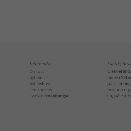
Information
Lantlig inr
Glasverand
Om oss
fäste i Säte
Nyheter
på inredning
Nyhetsbrev
erbjuda dig
Om cookies
ha, på ett e
Cookie instÃ¤llningar