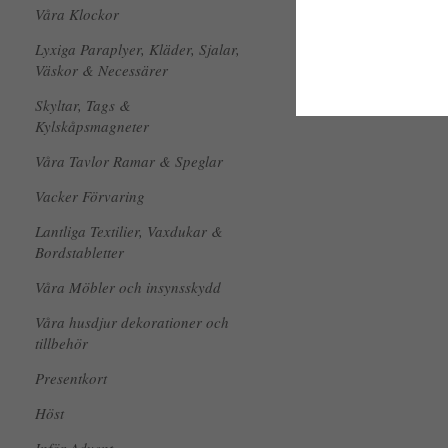
Våra Klockor
Lyxiga Paraplyer, Kläder, Sjalar,
Väskor & Necessärer
Skyltar, Tags &
Kylskåpsmagneter
Våra Tavlor Ramar & Speglar
Vacker Förvaring
Lantliga Textilier, Vaxdukar &
Bordstabletter
Våra Möbler och insynsskydd
Våra husdjur dekorationer och
tillbehör
Presentkort
Höst