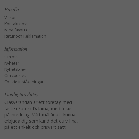
Handla
Villkor
Kontakta oss
Mina favoriter
Retur och Reklamation
Information
Om oss
Nyheter
Nyhetsbrev
Om cookies
Cookie instÃ¤llningar
Lantlig inredning
Glasverandan är ett företag med
fäste i Säter i Dalarna, med fokus
på inredning. Vårt mål är att kunna
erbjuda dig som kund det du vill ha,
på ett enkelt och prisvärt sätt.