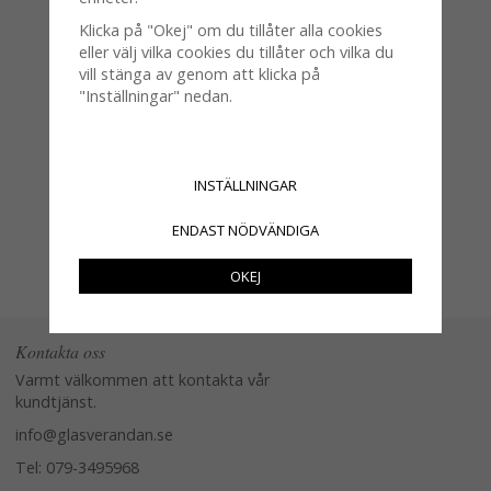
Klicka på "Okej" om du tillåter alla cookies
eller välj vilka cookies du tillåter och vilka du
vill stänga av genom att klicka på
"Inställningar" nedan.
Konstgjort bröd "grissini" att
dekorera med
19 kr
INSTÄLLNINGAR
KÖP
INFO
ENDAST NÖDVÄNDIGA
OKEJ
Kontakta oss
Varmt välkommen att kontakta vår
kundtjänst.
info@glasverandan.se
Tel: 079-3495968