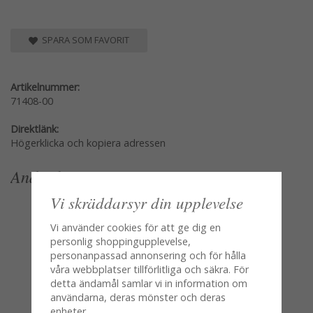
SPARA SOM FAVORIT
Artikelnummer:
71408-00
Direktlänk:
Högerklicka och kopiera adressen
Andra köpte även
Vi skräddarsyr din upplevelse
Vi använder cookies för att ge dig en
personlig shoppingupplevelse,
personanpassad annonsering och för hålla
våra webbplatser tillförlitliga och säkra. För
detta ändamål samlar vi in information om
användarna, deras mönster och deras
enheter.