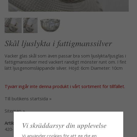
Skål ljuslykta i fattigmanssilver
Vacker glas skål som även passar bra som ljuslykta/ljusglas i
fattigmanssilver med vackert randigt mönster runt om. I fint
lätt ljusgenomsläppande silver. Höjd: 6cm Diameter: 10cm
Tyvärr ingår inte denna produkt i vårt sortiment för tillfället.
Till butikens startsida »
Sitemap »
Artikelnummer:
Vi skräddarsyr din upplevelse
420-920-84
Vi använder cookies för att ge dig en