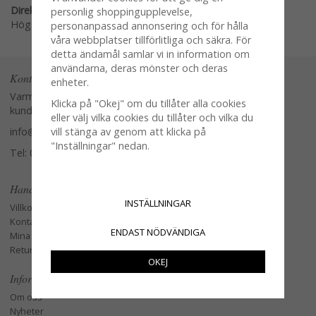
Direktlänk:
personlig shoppingupplevelse,
Högerklicka och kopiera adressen
personanpassad annonsering och för hålla
våra webbplatser tillförlitliga och säkra. För
detta ändamål samlar vi in information om
användarna, deras mönster och deras
Kontakta oss
enheter.
Varmt välkommen att kontakta vår
Klicka på "Okej" om du tillåter alla cookies
kundtjänst.
eller välj vilka cookies du tillåter och vilka du
info@glasverandan.se
vill stänga av genom att klicka på
"Inställningar" nedan.
Tel: 079-3495968
Handla
INSTÄLLNINGAR
Villkor
Kontakta oss
ENDAST NÖDVÄNDIGA
Mina favoriter
Retur och Reklamation
OKEJ
Information
Om oss
Nyheter