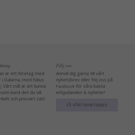
edning
Följ oss
an är ett företag med
Anmäl dig gärna till vårt
r i Dalarna, med fokus
nyhetsbrev eller följ oss på
. Vårt mål är att kunna
för våra bästa
Facebook
 som kund det du vill
erbjudanden & nyheter!
nkelt och prisvärt sätt.
FÅ VÅRT NYHETSBREV