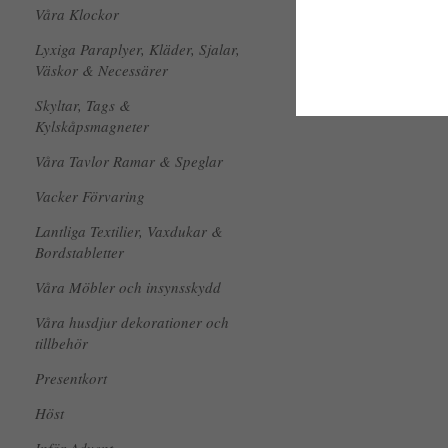
Våra Klockor
Lyxiga Paraplyer, Kläder, Sjalar,
Väskor & Necessärer
Skyltar, Tags &
Kylskåpsmagneter
Våra Tavlor Ramar & Speglar
Vacker Förvaring
Lantliga Textilier, Vaxdukar &
Bordstabletter
Våra Möbler och insynsskydd
Våra husdjur dekorationer och
tillbehör
Presentkort
Höst