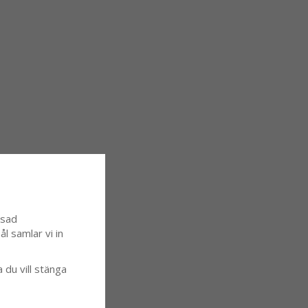
ssad
l samlar vi in
a du vill stänga