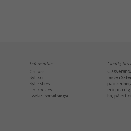
Information
Lantlig inr
Glasverand
Om oss
fäste i Säte
Nyheter
på inredning
Nyhetsbrev
erbjuda dig
Om cookies
ha, på ett e
Cookie instÃ¤llningar