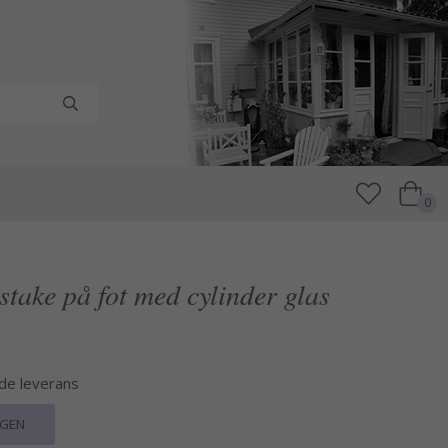
0
stake på fot med cylinder glas
nde leverans
RGEN