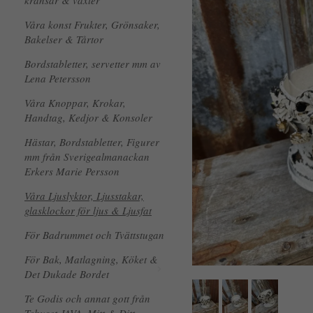
kransar & växter
Våra konst Frukter, Grönsaker,
Bakelser & Tårtor
Bordstabletter, servetter mm av
Lena Petersson
Våra Knoppar, Krokar,
Handtag, Kedjor & Konsoler
Hästar, Bordstabletter, Figurer
mm från Sverigealmanackan
Erkers Marie Persson
Våra Ljuslyktor, Ljusstakar,
glasklockor för ljus & Ljusfat
För Badrummet och Tvättstugan
För Bak, Matlagning, Köket &
Det Dukade Bordet
Te Godis och annat gott från