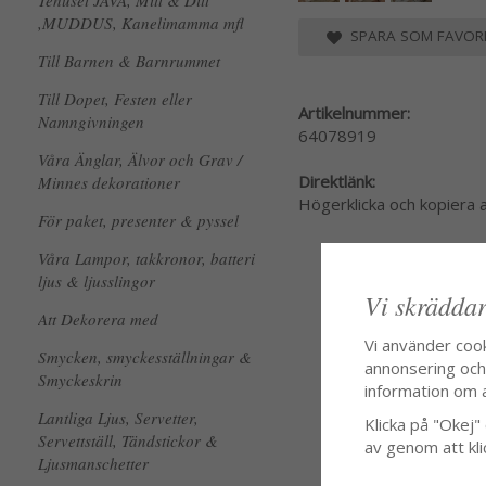
Tehuset JAVA, Mitt & Ditt
,MUDDUS, Kanelimamma mfl
SPARA SOM FAVORI
Till Barnen & Barnrummet
Till Dopet, Festen eller
Artikelnummer:
Namngivningen
64078919
Våra Änglar, Älvor och Grav /
Direktlänk:
Minnes dekorationer
Högerklicka och kopiera
För paket, presenter & pyssel
Våra Lampor, takkronor, batteri
ljus & ljusslingor
Vi skräddar
Att Dekorera med
Vi använder coo
Smycken, smyckesställningar &
annonsering och f
Smyckeskrin
information om 
Lantliga Ljus, Servetter,
Klicka på "Okej" o
Servettställ, Tändstickor &
av genom att kli
Ljusmanschetter