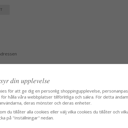
T
 adressen
syr din upplevelse
kies för att ge dig en personlig shoppingupplevelse, personanpa
ör hålla våra webbplatser tillförlitliga och säkra. För detta ändamå
användarna, deras mönster och deras enheter.
m du tillåter alla cookies eller välj vilka cookies du tillåter och vilk
cka på "Inställningar" nedan.