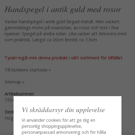
Handspegel i antik guld med rosor
Vacker handspegel i antik guld färgad metall. Men vackert
gammeldags motiv på ovansidan, av rosor och text i fina
nyanser. Spegel på andra sidan. Lika vacker att dekorera med
som praktisk. Längd: ca 20cm Bredd: ca 7,5cm
Tyvärr ingår inte denna produkt i vårt sortiment för tillfället.
Till butikens startsida »
Sitemap »
Artikelnummer:
73545
Vi skräddarsyr din upplevelse
Direktlänk:
Högerklicka och kopiera adressen
Vi använder cookies för att ge dig en
personlig shoppingupplevelse,
personanpassad annonsering och för hålla