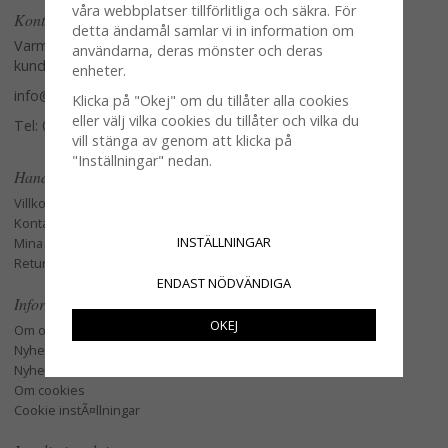
våra webbplatser tillförlitliga och säkra. För
Kontakta oss
detta ändamål samlar vi in information om
Varmt välkommen att kontakta vår
användarna, deras mönster och deras
kundtjänst.
enheter.
info@glasverandan.se
Klicka på "Okej" om du tillåter alla cookies
eller välj vilka cookies du tillåter och vilka du
Tel: 079-3495968
vill stänga av genom att klicka på
"Inställningar" nedan.
Handla
Villkor
Kontakta oss
INSTÄLLNINGAR
Mina favoriter
Retur och Reklamation
ENDAST NÖDVÄNDIGA
Information
OKEJ
Om oss
Nyheter
Nyhetsbrev
Om cookies
Cookie instÃ¤llningar