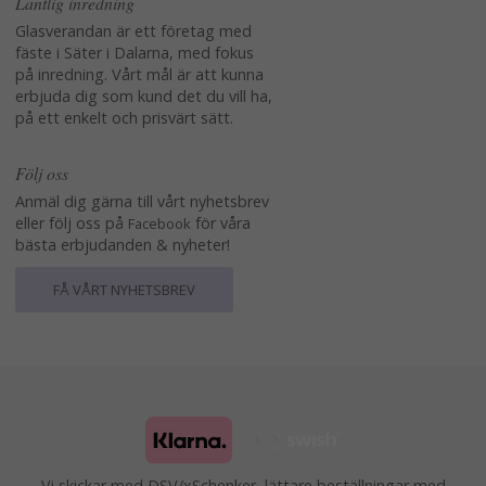
Lantlig inredning
Glasverandan är ett företag med
fäste i Säter i Dalarna, med fokus
på inredning. Vårt mål är att kunna
erbjuda dig som kund det du vill ha,
på ett enkelt och prisvärt sätt.
Följ oss
Anmäl dig gärna till vårt nyhetsbrev
eller följ oss på
för våra
Facebook
bästa erbjudanden & nyheter!
FÅ VÅRT NYHETSBREV
Vi skickar med DSV/xSchenker, lättare beställningar med