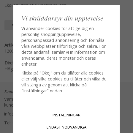
Ekollon utan stick mäter ca 3cm
Vi skräddarsyr din upplevelse
SPARA SOM FAVORIT
Vi använder cookies för att ge dig en
personlig shoppingupplevelse,
personanpassad annonsering och för hålla
Artikelnummer:
våra webbplatser tillförlitliga och säkra. För
12008
detta ändamål samlar vi in information om
användarna, deras mönster och deras
Direktlänk:
enheter.
Högerklicka och kopiera adressen
Klicka på "Okej" om du tillåter alla cookies
eller välj vilka cookies du tillåter och vilka du
vill stänga av genom att klicka på
"Inställningar" nedan.
Kontakta oss
Varmt välkommen att kontakta vår
kundtjänst.
info@glasverandan.se
INSTÄLLNINGAR
Tel: 079-3495968
ENDAST NÖDVÄNDIGA