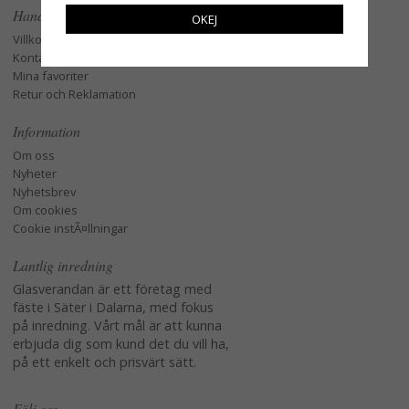
Handla
OKEJ
Villkor
Kontakta oss
Mina favoriter
Retur och Reklamation
Information
Om oss
Nyheter
Nyhetsbrev
Om cookies
Cookie instÃ¤llningar
Lantlig inredning
Glasverandan är ett företag med
fäste i Säter i Dalarna, med fokus
på inredning. Vårt mål är att kunna
erbjuda dig som kund det du vill ha,
på ett enkelt och prisvärt sätt.
Följ oss