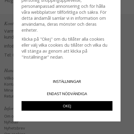
personlig shoppingupplevelse,
Högerklicka och kopiera adressen
personanpassad annonsering och för hålla
våra webbplatser tillförlitliga och säkra. För
detta ändamål samlar vi in information om
Kontakta oss
användarna, deras mönster och deras
enheter.
Varmt välkommen att kontakta vår
kundtjänst.
Klicka på "Okej" om du tillåter alla cookies
eller välj vilka cookies du tillåter och vilka du
info@glasverandan.se
vill stänga av genom att klicka på
Tel: 079-3495968
"Inställningar" nedan.
Handla
Villkor
INSTÄLLNINGAR
Kontakta oss
Mina favoriter
ENDAST NÖDVÄNDIGA
Retur och Reklamation
OKEJ
Information
Om oss
Nyheter
Nyhetsbrev