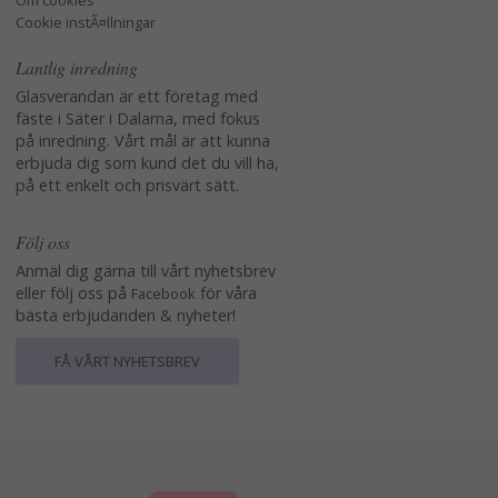
Om cookies
Cookie instÃ¤llningar
Lantlig inredning
Glasverandan är ett företag med
fäste i Säter i Dalarna, med fokus
på inredning. Vårt mål är att kunna
erbjuda dig som kund det du vill ha,
på ett enkelt och prisvärt sätt.
Följ oss
Anmäl dig gärna till vårt nyhetsbrev
eller följ oss på
för våra
Facebook
bästa erbjudanden & nyheter!
FÅ VÅRT NYHETSBREV