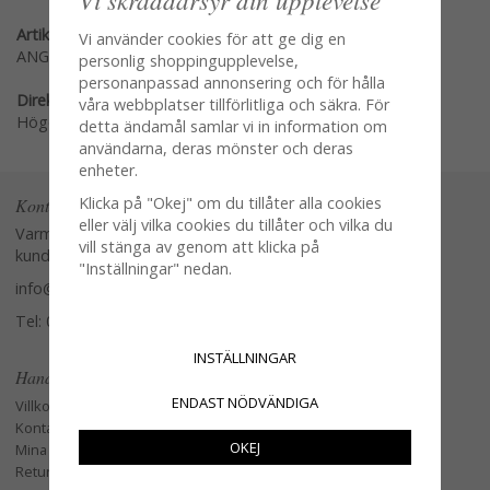
Artikelnummer:
Vi använder cookies för att ge dig en
ANG-99921-2
personlig shoppingupplevelse,
personanpassad annonsering och för hålla
Direktlänk:
våra webbplatser tillförlitliga och säkra. För
Högerklicka och kopiera adressen
detta ändamål samlar vi in information om
användarna, deras mönster och deras
enheter.
Klicka på "Okej" om du tillåter alla cookies
Kontakta oss
eller välj vilka cookies du tillåter och vilka du
Varmt välkommen att kontakta vår
vill stänga av genom att klicka på
kundtjänst.
"Inställningar" nedan.
info@glasverandan.se
Tel: 079-3495968
INSTÄLLNINGAR
Handla
ENDAST NÖDVÄNDIGA
Villkor
Kontakta oss
OKEJ
Mina favoriter
Retur och Reklamation