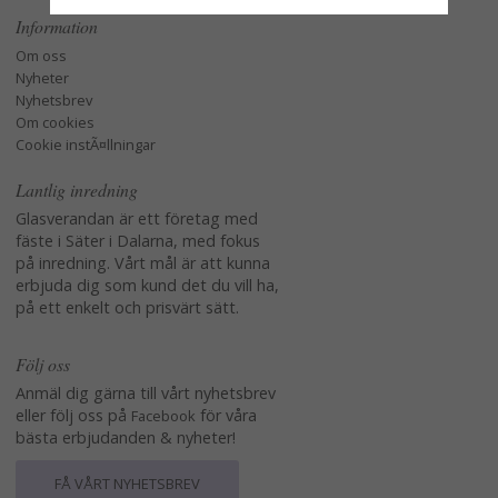
Information
Om oss
Nyheter
Nyhetsbrev
Om cookies
Cookie instÃ¤llningar
Lantlig inredning
Glasverandan är ett företag med
fäste i Säter i Dalarna, med fokus
på inredning. Vårt mål är att kunna
erbjuda dig som kund det du vill ha,
på ett enkelt och prisvärt sätt.
Följ oss
Anmäl dig gärna till vårt nyhetsbrev
eller följ oss på
för våra
Facebook
bästa erbjudanden & nyheter!
FÅ VÅRT NYHETSBREV