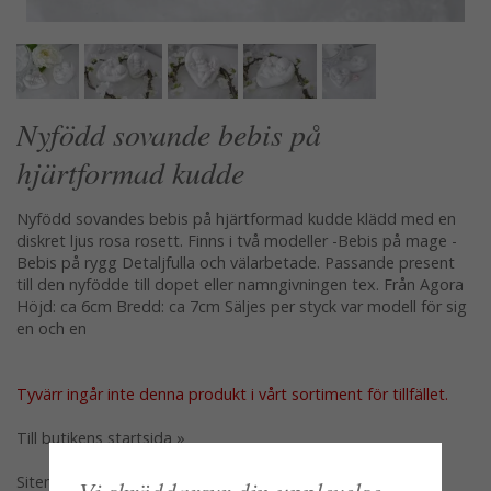
Nyfödd sovande bebis på
hjärtformad kudde
Nyfödd sovandes bebis på hjärtformad kudde klädd med en
diskret ljus rosa rosett. Finns i två modeller -Bebis på mage -
Bebis på rygg Detaljfulla och välarbetade. Passande present
till den nyfödde till dopet eller namngivningen tex. Från Agora
Höjd: ca 6cm Bredd: ca 7cm Säljes per styck var modell för sig
en och en
Tyvärr ingår inte denna produkt i vårt sortiment för tillfället.
Till butikens startsida »
Sitemap »
Vi skräddarsyr din upplevelse