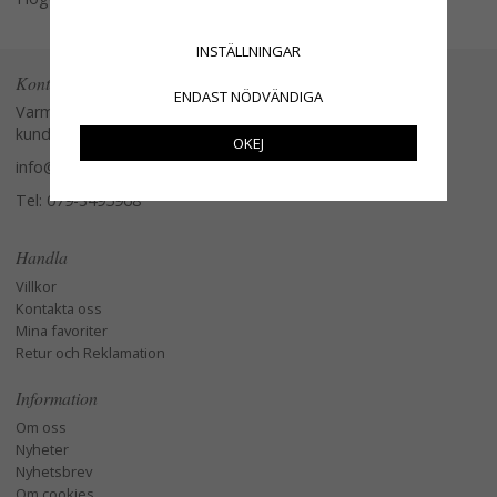
INSTÄLLNINGAR
Kontakta oss
ENDAST NÖDVÄNDIGA
Varmt välkommen att kontakta vår
kundtjänst.
OKEJ
info@glasverandan.se
Tel: 079-3495968
Handla
Villkor
Kontakta oss
Mina favoriter
Retur och Reklamation
Information
Om oss
Nyheter
Nyhetsbrev
Om cookies