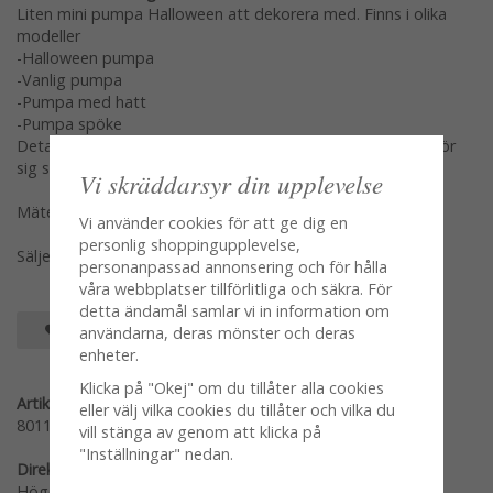
Liten mini pumpa Halloween att dekorera med. Finns i olika
modeller
-Halloween pumpa
-Vanlig pumpa
-Pumpa med hatt
-Pumpa spöke
Detaljfulla och välarbetad. Lika fina att dekorera med var för
sig som flera tillsammans.
Vi skräddarsyr din upplevelse
Mäter ca 2cm
Vi använder cookies för att ge dig en
personlig shoppingupplevelse,
Säljes per styck en och en var modell för sig
personanpassad annonsering och för hålla
våra webbplatser tillförlitliga och säkra. För
detta ändamål samlar vi in information om
SPARA SOM FAVORIT
användarna, deras mönster och deras
enheter.
Klicka på "Okej" om du tillåter alla cookies
Artikelnummer:
eller välj vilka cookies du tillåter och vilka du
80110-H
vill stänga av genom att klicka på
"Inställningar" nedan.
Direktlänk:
Högerklicka och kopiera adressen