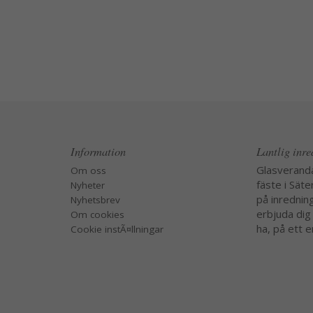
Information
Lantlig inr
Glasverand
Om oss
fäste i Säte
Nyheter
på inredning
Nyhetsbrev
erbjuda dig
Om cookies
ha, på ett e
Cookie instÃ¤llningar