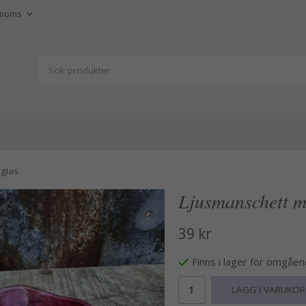
 glas
Ljusmanschett me
39 kr
Finns i lager för omgåe
LÄGG I VARUKO