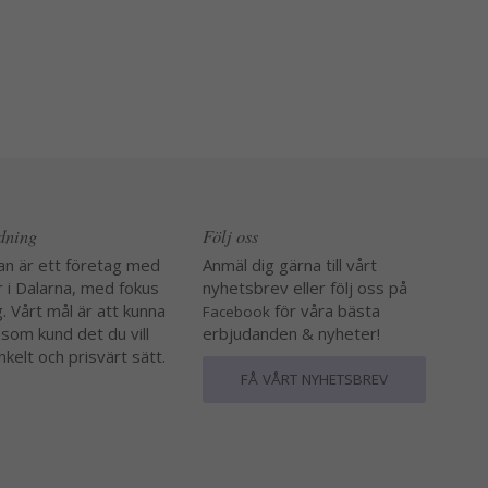
edning
Följ oss
an är ett företag med
Anmäl dig gärna till vårt
r i Dalarna, med fokus
nyhetsbrev eller följ oss på
. Vårt mål är att kunna
för våra bästa
Facebook
 som kund det du vill
erbjudanden & nyheter!
nkelt och prisvärt sätt.
FÅ VÅRT NYHETSBREV