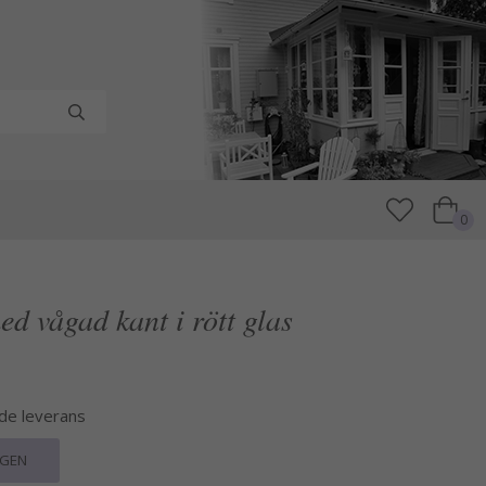
0
d vågad kant i rött glas
nde leverans
RGEN