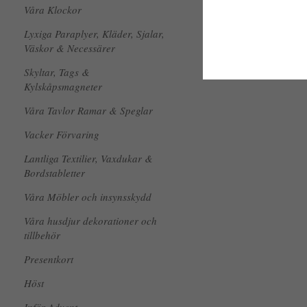
Våra Klockor
Lyxiga Paraplyer, Kläder, Sjalar,
Väskor & Necessärer
Skyltar, Tags &
Kylskåpsmagneter
Våra Tavlor Ramar & Speglar
Vacker Förvaring
Lantliga Textilier, Vaxdukar &
Bordstabletter
Våra Möbler och insynsskydd
Våra husdjur dekorationer och
tillbehör
Presentkort
Höst