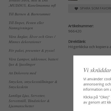
Tehuset JAVA, Mitt & Ditt
,MUDDUS, Kanelimamma mfl
SPARA SOM FAVORI
Till Barnen & Barnrummet
Till Dopet, Festen eller
Artikelnummer:
Namngivningen
966420
Våra Änglar, Älvor och Grav /
Direktlänk:
Minnes dekorationer
Högerklicka och kopiera
För paket, presenter & pyssel
Våra Lampor, takkronor, batteri
ljus & ljusslingor
Vi skräddar
Att Dekorera med
Vi använder coo
Smycken, smyckesställningar &
annonsering och f
Smyckeskrin
information om 
Lantliga Ljus, Servetter,
Klicka på "Okej" o
Servettställ, Tändstickor &
av genom att kli
Ljusmanschetter