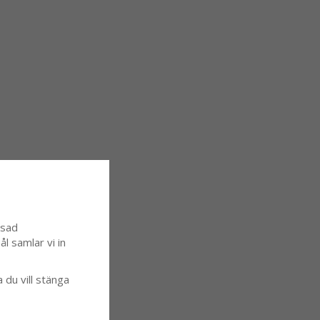
ssad
l samlar vi in
a du vill stänga