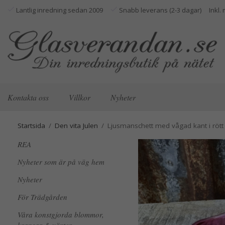
Lantlig inredning sedan 2009
Snabb leverans (2-3 dagar)
Kontakta oss
Villkor
Nyheter
Startsida
/
Den vita Julen
/
Ljusmanschett med vågad kant i rött
REA
Nyheter som är på väg hem
Nyheter
För Trädgården
Våra konstgjorda blommor,