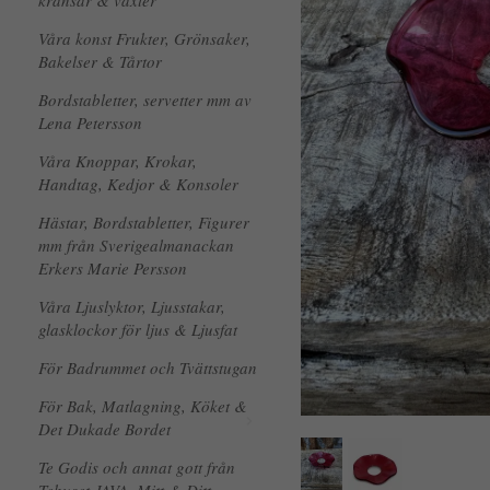
kransar & växter
Våra konst Frukter, Grönsaker,
Bakelser & Tårtor
Bordstabletter, servetter mm av
Lena Petersson
Våra Knoppar, Krokar,
Handtag, Kedjor & Konsoler
Hästar, Bordstabletter, Figurer
mm från Sverigealmanackan
Erkers Marie Persson
Våra Ljuslyktor, Ljusstakar,
glasklockor för ljus & Ljusfat
För Badrummet och Tvättstugan
För Bak, Matlagning, Köket &
Det Dukade Bordet
Te Godis och annat gott från