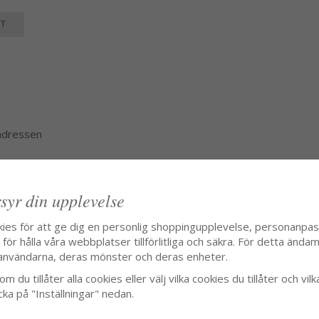
T
 adressen
syr din upplevelse
kies för att ge dig en personlig shoppingupplevelse, personanpa
ör hålla våra webbplatser tillförlitliga och säkra. För detta ändamå
användarna, deras mönster och deras enheter.
m du tillåter alla cookies eller välj vilka cookies du tillåter och vilk
cka på "Inställningar" nedan.