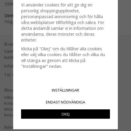
3596-20-1
Vi använder cookies för att ge dig en
personlig shoppingupplevelse,
Direktlänk:
personanpassad annonsering och för hålla
Högerklicka och kopiera adressen
våra webbplatser tillförlitliga och säkra. För
detta ändamål samlar vi in information om
användarna, deras mönster och deras
enheter.
Kontakta oss
Klicka på "Okej" om du tillåter alla cookies
Varmt välkommen att kontakta vår
eller välj vilka cookies du tillåter och vilka du
kundtjänst.
vill stänga av genom att klicka på
info@glasverandan.se
"Inställningar" nedan.
Tel: 079-3495968
Handla
INSTÄLLNINGAR
Villkor
ENDAST NÖDVÄNDIGA
Kontakta oss
Mina favoriter
OKEJ
Retur och Reklamation
Information