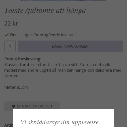
Tomte /jultomte att hänga
22 kr
Finns i lager för omgående leverans
LÄGG I VARUKORGEN
Produktbeskrivning:
Klassisk tomte / jultomte i rött och vitt. Söt och detaljrik
modell med snöre upptill så man kan hänga och dekorera med
tomten.
Mäter 8,5cm
SPARA SOM FAVORIT
Vi skräddarsyr din upplevelse
Artikelnummer: