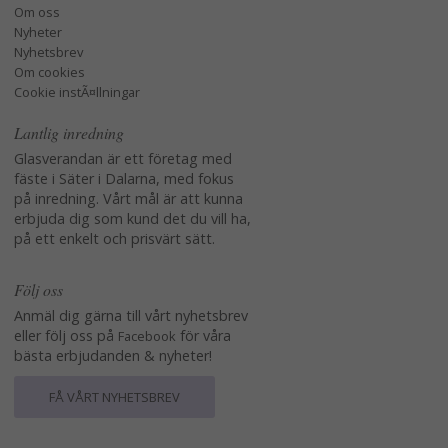
Om oss
Nyheter
Nyhetsbrev
Om cookies
Cookie instÃ¤llningar
Lantlig inredning
Glasverandan är ett företag med
fäste i Säter i Dalarna, med fokus
på inredning. Vårt mål är att kunna
erbjuda dig som kund det du vill ha,
på ett enkelt och prisvärt sätt.
Följ oss
Anmäl dig gärna till vårt nyhetsbrev
eller följ oss på
för våra
Facebook
bästa erbjudanden & nyheter!
FÅ VÅRT NYHETSBREV