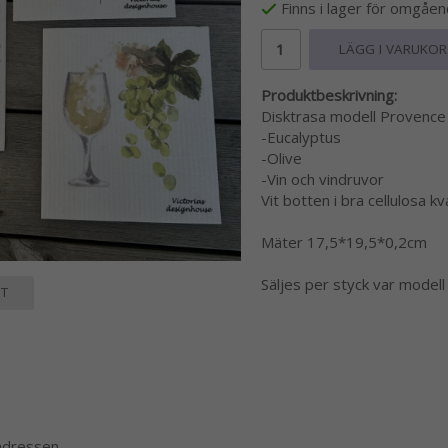
Finns i lager för omgåe
LÄGG I VARUKO
Produktbeskrivning:
Disktrasa modell Provence f
-Eucalyptus
-Olive
-Vin och vindruvor
Vit botten i bra cellulosa k
Mäter 17,5*19,5*0,2cm
Säljes per styck var modell 
T
 adressen