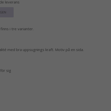
nde leverans
RGEN
inns i tre varianter.
valité med bra uppsugnings kraft. Motiv på en sida.
för sig