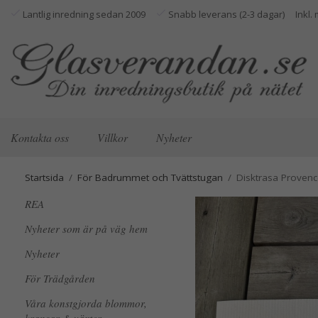
Lantlig inredning sedan 2009
Snabb leverans (2-3 dagar)
Kontakta oss
Villkor
Nyheter
Startsida
/
För Badrummet och Tvättstugan
/
Disktrasa Proven
REA
Nyheter som är på väg hem
Nyheter
För Trädgården
Våra konstgjorda blommor,