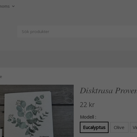
ce
Disktrasa Prove
22 kr
Modell :
Eucalyptus
Olive
Vi