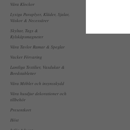
Våra Klockor
Lyxiga Paraplyer, Kläder, Sjalar,
Väskor & Necessärer
Skyltar, Tags &
Kylskåpsmagneter
Våra Tavlor Ramar & Speglar
Vacker Förvaring
Lantliga Textilier, Vaxdukar &
Bordstabletter
Våra Möbler och insynsskydd
Våra husdjur dekorationer och
tillbehör
Presentkort
Höst