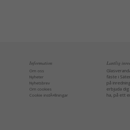
Information
Lantlig inr
Glasverand
Om oss
fäste i Säte
Nyheter
på inredning
Nyhetsbrev
erbjuda dig
Om cookies
ha, på ett e
Cookie instÃ¤llningar