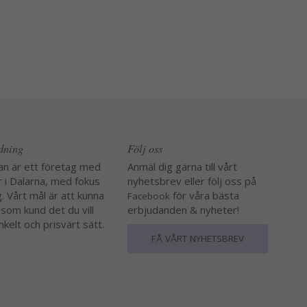
edning
Följ oss
an är ett företag med
Anmäl dig gärna till vårt
r i Dalarna, med fokus
nyhetsbrev eller följ oss på
. Vårt mål är att kunna
för våra bästa
Facebook
 som kund det du vill
erbjudanden & nyheter!
nkelt och prisvärt sätt.
FÅ VÅRT NYHETSBREV