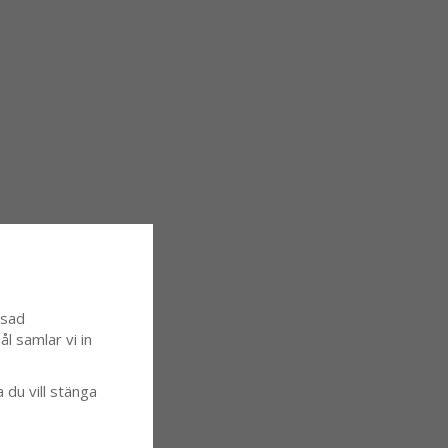
ssad
l samlar vi in
a du vill stänga