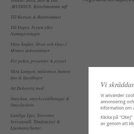
Tehuset JAVA, Mitt & Ditt
,MUDDUS, Kanelimamma mfl
Till Barnen & Barnrummet
Till Dopet, Festen eller
Namngivningen
Våra Änglar, Älvor och Grav /
Minnes dekorationer
För paket, presenter & pyssel
Våra Lampor, takkronor, batteri
ljus & ljusslingor
Vi skräddar
Att Dekorera med
Vi använder coo
Smycken, smyckesställningar &
annonsering och f
Smyckeskrin
information om 
Lantliga Ljus, Servetter,
Klicka på "Okej" o
Servettställ, Tändstickor &
av genom att kli
Ljusmanschetter