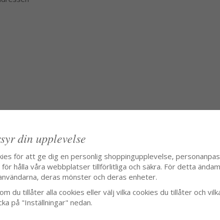
syr din upplevelse
kies för att ge dig en personlig shoppingupplevelse, personanpa
ör hålla våra webbplatser tillförlitliga och säkra. För detta ändamå
användarna, deras mönster och deras enheter.
m du tillåter alla cookies eller välj vilka cookies du tillåter och vilk
cka på "Inställningar" nedan.