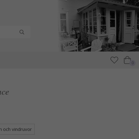
0
nce
n och vindruvor