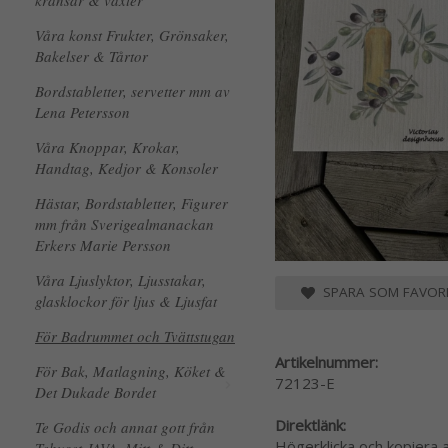
kransar & växter
Våra konst Frukter, Grönsaker,
Bakelser & Tårtor
Bordstabletter, servetter mm av
Lena Petersson
Våra Knoppar, Krokar,
Handtag, Kedjor & Konsoler
Hästar, Bordstabletter, Figurer
mm från Sverigealmanackan
Erkers Marie Persson
Våra Ljuslyktor, Ljusstakar,
SPARA SOM FAVORI
glasklockor för ljus & Ljusfat
För Badrummet och Tvättstugan
Artikelnummer:
För Bak, Matlagning, Köket &
72123-E
Det Dukade Bordet
Direktlänk:
Te Godis och annat gott från
Högerklicka och kopiera