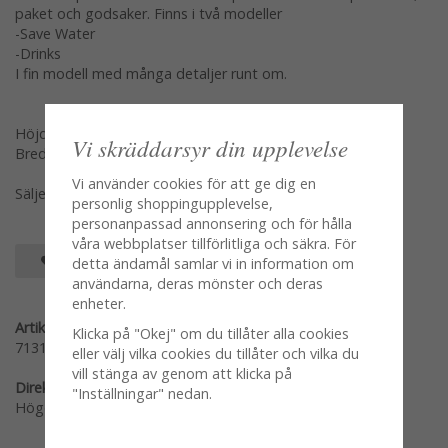
paket och godsaker. Finns i två modeller
-Save Water
-Drinks
I fin modell med många detaljer runt om.
Höjd: 33cm
Vi skräddarsyr din upplevelse
Bredd: 10*11,5cm
Vi använder cookies för att ge dig en
Säljes var för sig en och en
personlig shoppingupplevelse,
personanpassad annonsering och för hålla
våra webbplatser tillförlitliga och säkra. För
SPARA SOM FAVORIT
detta ändamål samlar vi in information om
användarna, deras mönster och deras
enheter.
Artikelnummer:
Klicka på "Okej" om du tillåter alla cookies
71313-SW
eller välj vilka cookies du tillåter och vilka du
vill stänga av genom att klicka på
Direktlänk:
"Inställningar" nedan.
Högerklicka och kopiera adressen