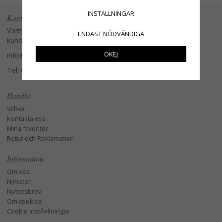
INSTÄLLNINGAR
Kontakta oss
Varmt välkommen att kontakta vår
ENDAST NÖDVÄNDIGA
kundtjänst.
OKEJ
info@glasverandan.se
Tel: 079-3495968
Handla
Villkor
Kontakta oss
Mina favoriter
Retur och Reklamation
Information
Om oss
Nyheter
Nyhetsbrev
Om cookies
Cookie instÃ¤llningar