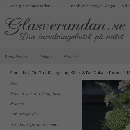
Lantlig inredning sedan 2009
Snabb leverans (2-3 dagar)
Kontakta oss
Villkor
Nyheter
Startsida
/
För Bak, Matlagning, Köket & Det Dukade Bordet
/
M
REA
Nyheter som är på väg hem
Nyheter
För Trädgården
Våra konstgjorda blommor,