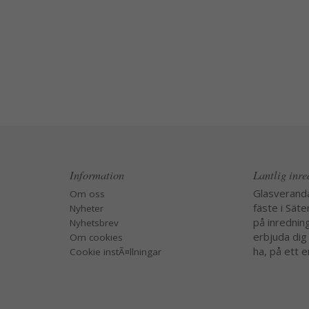
Information
Lantlig inr
Glasverand
Om oss
fäste i Säte
Nyheter
på inredning
Nyhetsbrev
erbjuda dig
Om cookies
ha, på ett e
Cookie instÃ¤llningar