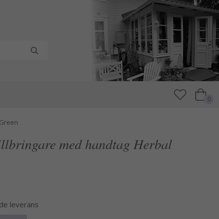
0
 Green
illbringare med handtag Herbal
nde leverans