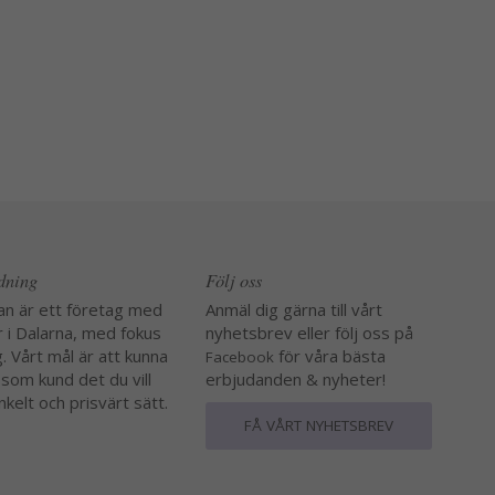
edning
Följ oss
an är ett företag med
Anmäl dig gärna till vårt
r i Dalarna, med fokus
nyhetsbrev eller följ oss på
. Vårt mål är att kunna
för våra bästa
Facebook
 som kund det du vill
erbjudanden & nyheter!
nkelt och prisvärt sätt.
FÅ VÅRT NYHETSBREV