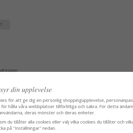
T
 adressen
syr din upplevelse
kies för att ge dig en personlig shoppingupplevelse, personanpa
ör hålla våra webbplatser tillförlitliga och säkra. För detta ändamå
användarna, deras mönster och deras enheter.
m du tillåter alla cookies eller välj vilka cookies du tillåter och vilk
cka på "Inställningar" nedan.