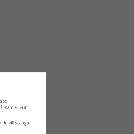
ssad
l samlar vi in
a du vill stänga