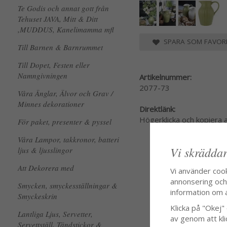
Te Godis och annat gott från
Tehuset JAVA, Mitt & Ditt
,MUDDUS, Kanelimamma mfl
SPARA SOM FAVORI
Till Barnen & Barnrummet
Till Dopet, Festen eller
Namngivningen
Artikelnummer:
2077-73
Våra Änglar, Älvor och Grav /
Minnes dekorationer
Direktlänk:
Högerklicka och kopiera
För paket, presenter & pyssel
Våra Lampor, takkronor, batteri
Vi skräddar
ljus & ljusslingor
Att Dekorera med
Vi använder coo
annonsering och f
Smycken, smyckesställningar &
information om 
Smyckeskrin
Klicka på "Okej" o
Lantliga Ljus, Servetter,
av genom att kli
Servettställ, Tändstickor &