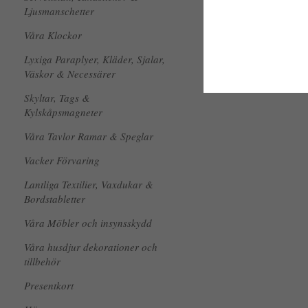
Ljusmanschetter
Våra Klockor
Lyxiga Paraplyer, Kläder, Sjalar,
Väskor & Necessärer
Skyltar, Tags &
Kylskåpsmagneter
Våra Tavlor Ramar & Speglar
Vacker Förvaring
Lantliga Textilier, Vaxdukar &
Bordstabletter
Våra Möbler och insynsskydd
Våra husdjur dekorationer och
tillbehör
Presentkort