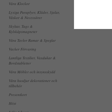
Våra Klockor
Lyxiga Paraplyer, Kläder, Sjalar,
Väskor & Necessärer
Skyltar, Tags &
Kylskåpsmagneter
Våra Tavlor Ramar & Speglar
Vacker Förvaring
Lantliga Textilier, Vaxdukar &
Bordstabletter
Våra Möbler och insynsskydd
Våra husdjur dekorationer och
tillbehör
Presentkort
Höst