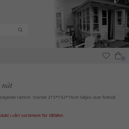
0
 nät
ödjande ramrör. Storlek 215*152*76cm Säljes utan fotboll.
kt i vårt sortiment för tillfället.