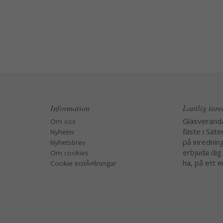
Information
Lantlig inr
Glasverand
Om oss
fäste i Säte
Nyheter
på inredning
Nyhetsbrev
erbjuda dig
Om cookies
ha, på ett e
Cookie instÃ¤llningar