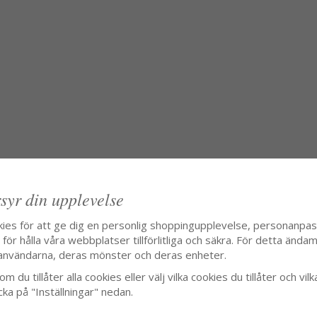
syr din upplevelse
kies för att ge dig en personlig shoppingupplevelse, personanpa
ör hålla våra webbplatser tillförlitliga och säkra. För detta ändamå
användarna, deras mönster och deras enheter.
m du tillåter alla cookies eller välj vilka cookies du tillåter och vilk
cka på "Inställningar" nedan.