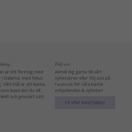
edning
Följ oss
an är ett företag med
Anmäl dig gärna till vårt
r i Dalarna, med fokus
nyhetsbrev eller följ oss på
. Vårt mål är att kunna
för våra bästa
Facebook
 som kund det du vill
erbjudanden & nyheter!
nkelt och prisvärt sätt.
FÅ VÅRT NYHETSBREV