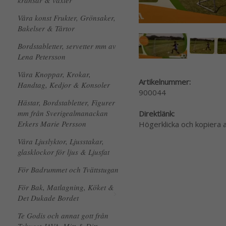
kransar & växter
Våra konst Frukter, Grönsaker,
Bakelser & Tårtor
Bordstabletter, servetter mm av
Lena Petersson
Våra Knoppar, Krokar,
Artikelnummer:
Handtag, Kedjor & Konsoler
900044
Hästar, Bordstabletter, Figurer
mm från Sverigealmanackan
Direktlänk:
Erkers Marie Persson
Högerklicka och kopiera
Våra Ljuslyktor, Ljusstakar,
glasklockor för ljus & Ljusfat
För Badrummet och Tvättstugan
För Bak, Matlagning, Köket &
Det Dukade Bordet
Te Godis och annat gott från