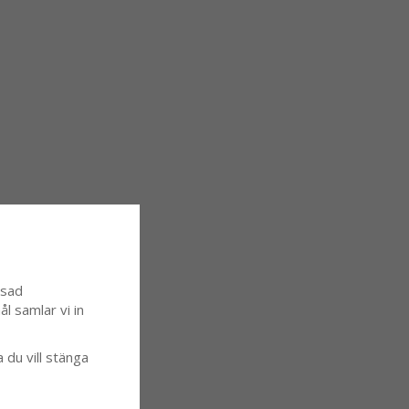
ssad
l samlar vi in
a du vill stänga