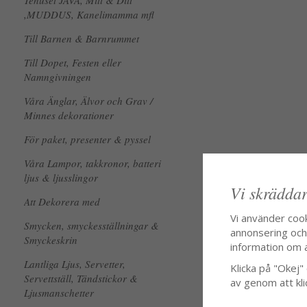
Tehuset JAVA, Mitt & Ditt
,MUDDUS, Kanelimamma mfl
Till Barnen & Barnrummet
Till Dopet, Festen eller
Namngivningen
Våra Änglar, Älvor och Grav /
Minnes dekorationer
För paket, presenter & pyssel
Våra Lampor, takkronor, batteri
ljus & ljusslingor
Vi skräddar
Att Dekorera med
Vi använder coo
Smycken, smyckesställningar &
annonsering och f
Smyckeskrin
information om 
Lantliga Ljus, Servetter,
Klicka på "Okej" o
Servettställ, Tändstickor &
av genom att kli
Ljusmanschetter