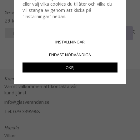
eller välj vilka cookies du tillåter och vilka du
vill stänga av genom att klicka på
Servetter med hundvalp på bänk
Servetter med pelargon
"Inställningar" nedan.
29 kr
39 kr
KÖP
KÖP
INFO
INFO
INSTÄLLNINGAR
ENDAST NÖDVÄNDIGA
OKEJ
Kontakta oss
Varmt välkommen att kontakta vår
kundtjänst.
info@glasverandan.se
Tel: 079-3495968
Handla
Villkor