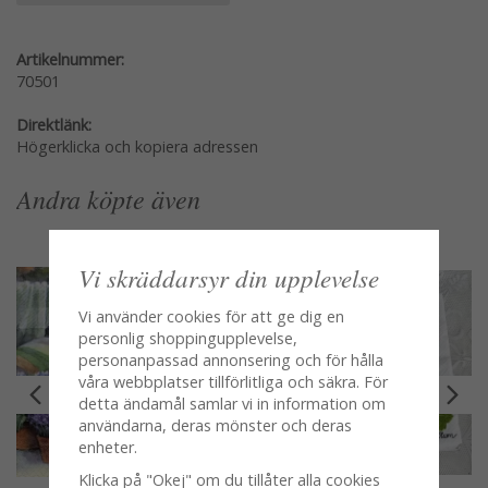
Artikelnummer:
70501
Direktlänk:
Högerklicka och kopiera adressen
Andra köpte även
Vi skräddarsyr din upplevelse
Vi använder cookies för att ge dig en
personlig shoppingupplevelse,
personanpassad annonsering och för hålla
våra webbplatser tillförlitliga och säkra. För
detta ändamål samlar vi in information om
användarna, deras mönster och deras
enheter.
Klicka på "Okej" om du tillåter alla cookies