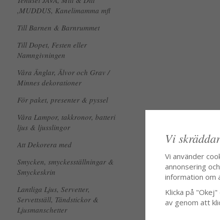
Tehuset JAVA, Mitt & Ditt
,MUDDUS, Kanelimamma mfl
Till Barnen & Barnrummet
Till Dopet, Festen eller
Namngivningen
Våra Änglar, Älvor och Grav /
Minnes dekorationer
För paket, presenter & pyssel
Våra Lampor, takkronor, batteri
ljus & ljusslingor
Vi skräddar
Att Dekorera med
Vi använder coo
Smycken, smyckesställningar &
annonsering och f
Smyckeskrin
information om 
Lantliga Ljus, Servetter,
Klicka på "Okej" o
Servettställ, Tändstickor &
av genom att kli
Ljusmanschetter