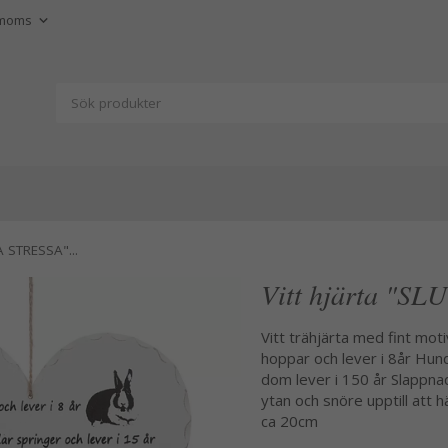
A STRESSA"...
Vitt hjärta "SL
Vitt trähjärta med fint moti
hoppar och lever i 8år Hun
dom lever i 150 år Slappnad 
ytan och snöre upptill att 
ca 20cm