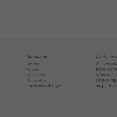
Information
Lantlig inr
Glasverand
Om oss
fäste i Säte
Nyheter
på inredning
Nyhetsbrev
erbjuda dig
Om cookies
ha, på ett e
Cookie instÃ¤llningar