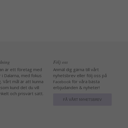
edning
Följ oss
an är ett företag med
Anmäl dig gärna till vårt
r i Dalarna, med fokus
nyhetsbrev eller följ oss på
. Vårt mål är att kunna
för våra bästa
Facebook
 som kund det du vill
erbjudanden & nyheter!
nkelt och prisvärt sätt.
FÅ VÅRT NYHETSBREV