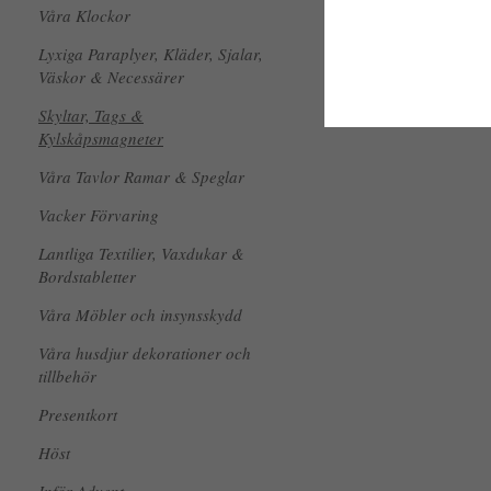
Våra Klockor
Lyxiga Paraplyer, Kläder, Sjalar,
Väskor & Necessärer
Skyltar, Tags &
Kylskåpsmagneter
Våra Tavlor Ramar & Speglar
Vacker Förvaring
Lantliga Textilier, Vaxdukar &
Bordstabletter
Våra Möbler och insynsskydd
Våra husdjur dekorationer och
tillbehör
Presentkort
Höst