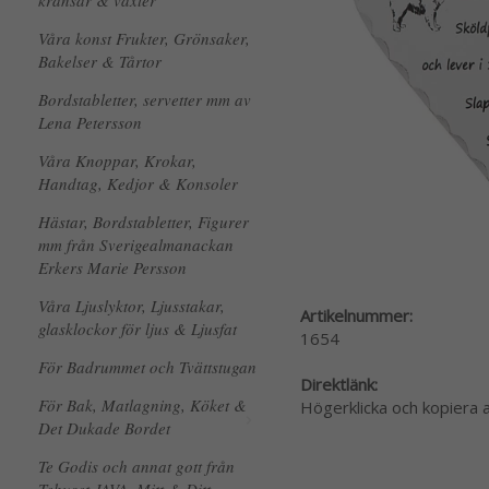
kransar & växter
Våra konst Frukter, Grönsaker,
Bakelser & Tårtor
Bordstabletter, servetter mm av
Lena Petersson
Våra Knoppar, Krokar,
Handtag, Kedjor & Konsoler
Hästar, Bordstabletter, Figurer
mm från Sverigealmanackan
Erkers Marie Persson
Våra Ljuslyktor, Ljusstakar,
Artikelnummer:
glasklockor för ljus & Ljusfat
1654
För Badrummet och Tvättstugan
Direktlänk:
För Bak, Matlagning, Köket &
Högerklicka och kopiera
Det Dukade Bordet
Te Godis och annat gott från