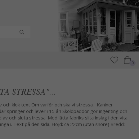
0
UTA STRESSA"...
v och klok text Om varför och ska vi stressa... Kaniner
dar springer och lever i 15 å4 Sköldpaddor gör ingenting och
av och sluta stressa. Med lätta fabriks slita inslag i den vita
hänga i. Text på den sida. Höjd: ca 22cm (utan snöre) Bredd: