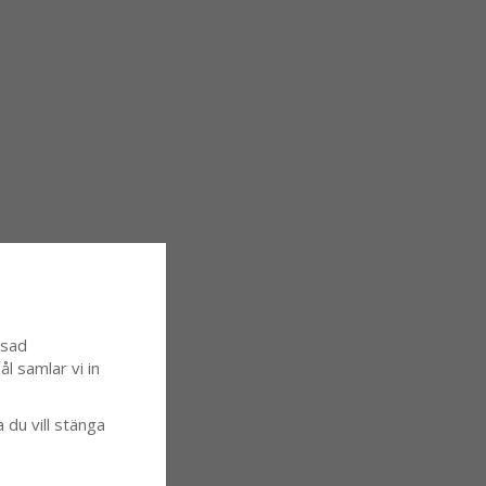
ssad
l samlar vi in
a du vill stänga