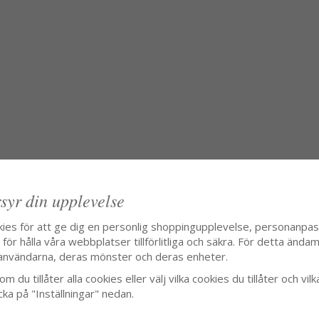
syr din upplevelse
kies för att ge dig en personlig shoppingupplevelse, personanpa
ör hålla våra webbplatser tillförlitliga och säkra. För detta ändamå
användarna, deras mönster och deras enheter.
m du tillåter alla cookies eller välj vilka cookies du tillåter och vilk
cka på "Inställningar" nedan.