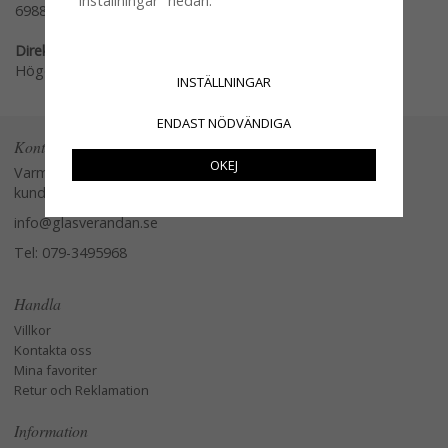
"Inställningar" nedan.
69889
Direktlänk:
Högerklicka och kopiera adressen
INSTÄLLNINGAR
ENDAST NÖDVÄNDIGA
Kontakta oss
OKEJ
Varmt välkommen att kontakta vår
kundtjänst.
info@glasverandan.se
Tel: 079-3495968
Handla
Villkor
Kontakta oss
Mina favoriter
Retur och Reklamation
Information