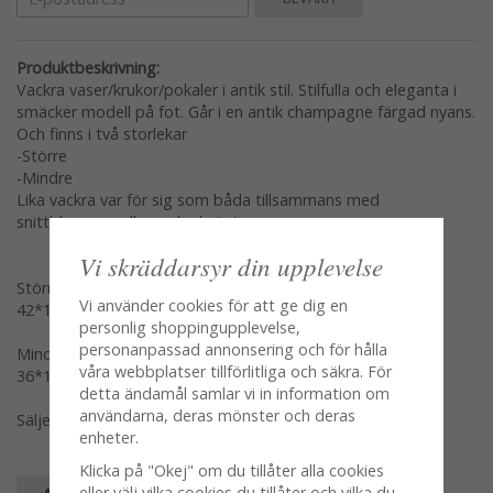
Produktbeskrivning:
Vackra vaser/krukor/pokaler i antik stil. Stilfulla och eleganta i
smäcker modell på fot. Går i en antik champagne färgad nyans.
Och finns i två storlekar
-Större
-Mindre
Lika vackra var för sig som båda tillsammans med
snittblommor eller en krukväxt
Vi skräddarsyr din upplevelse
Större
Vi använder cookies för att ge dig en
42*13*21cm
personlig shoppingupplevelse,
personanpassad annonsering och för hålla
Mindre
våra webbplatser tillförlitliga och säkra. För
36*11*16cm
detta ändamål samlar vi in information om
användarna, deras mönster och deras
Säljes var modell för sig en och en
enheter.
Klicka på "Okej" om du tillåter alla cookies
eller välj vilka cookies du tillåter och vilka du