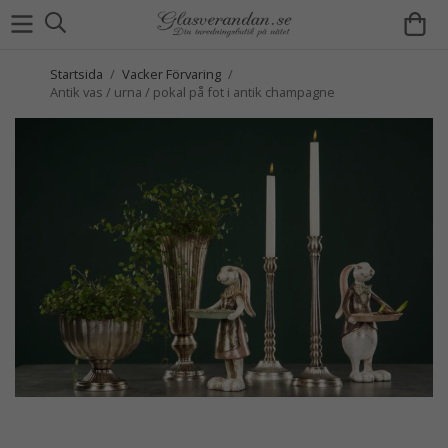
Startsida
/
Vacker Förvaring
/
Antik vas / urna / pokal på fot i antik champagne