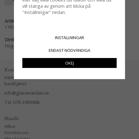
SPARA SOM FAVORIT
vill stänga av genom att klicka på
"Inställningar" nedan.
Artikelnummer:
1797
INSTÄLLNINGAR
Direktlänk:
Högerklicka och kopiera adressen
ENDAST NÖDVÄNDIGA
OKEJ
Kontakta oss
Varmt välkommen att kontakta vår
kundtjänst.
info@glasverandan.se
Tel: 079-3495968
Handla
Villkor
Kontakta oss
Mina favoriter