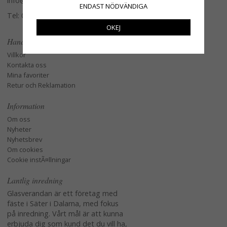
info@glasverandan.se
ENDAST NÖDVÄNDIGA
Tel: 079-3495968
OKEJ
Handla
Villkor
Kontakta oss
Mina favoriter
Retur och Reklamation
Information
Om oss
Nyheter
Nyhetsbrev
Om cookies
Cookie instÃ¤llningar
Lantlig inredning
Glasverandan är ett företag med
fäste i Säter i Dalarna, med fokus
på inredning. Vårt mål är att kunna
erbjuda dig som kund det du vill ha,