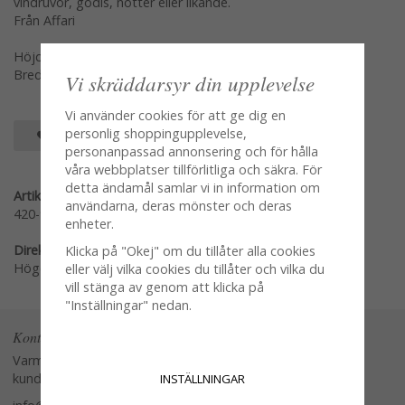
vindruvor, godis, nötter eller likande.
Från Affari
Höjd: 6cm
Bredd: 10cm
Vi skräddarsyr din upplevelse
Vi använder cookies för att ge dig en
personlig shoppingupplevelse,
SPARA SOM FAVORIT
personanpassad annonsering och för hålla
våra webbplatser tillförlitliga och säkra. För
detta ändamål samlar vi in information om
Artikelnummer:
användarna, deras mönster och deras
420-910-84
enheter.
Direktlänk:
Klicka på "Okej" om du tillåter alla cookies
Högerklicka och kopiera adressen
eller välj vilka cookies du tillåter och vilka du
vill stänga av genom att klicka på
"Inställningar" nedan.
Kontakta oss
Varmt välkommen att kontakta vår
kundtjänst.
INSTÄLLNINGAR