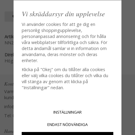
Vi skräddarsyr din upplevelse
SPARA SOM FAVORIT
Vi använder cookies för att ge dig en
personlig shoppingupplevelse,
personanpassad annonsering och för hålla
Artikelnummer:
våra webbplatser tillförlitliga och säkra. För
NN20S59
detta ändamål samlar vi in information om
användarna, deras mönster och deras
Direktlänk:
enheter.
Högerklicka och kopiera adressen
Klicka på "Okej" om du tillåter alla cookies
eller välj vilka cookies du tillåter och vilka du
vill stänga av genom att klicka på
Kontakta oss
"Inställningar" nedan.
Varmt välkommen att kontakta vår
kundtjänst.
info@glasverandan.se
INSTÄLLNINGAR
Tel: 079-3495968
ENDAST NÖDVÄNDIGA
Handla