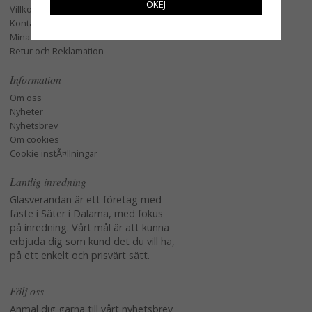
OKEJ
Villkor
Kontakta oss
Mina favoriter
Retur och Reklamation
Information
Om oss
Nyheter
Nyhetsbrev
Om cookies
Cookie instÃ¤llningar
Lantlig inredning
Glasverandan är ett företag med
fäste i Säter i Dalarna, med fokus
på inredning. Vårt mål är att kunna
erbjuda dig som kund det du vill ha,
på ett enkelt och prisvärt sätt.
Följ oss
Anmäl dig gärna till vårt nyhetsbrev