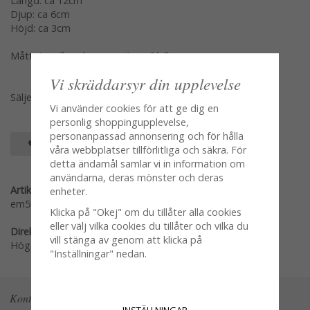
Längd: ca 12cm
Djup: ca 6cm
Höjd: ca 3cm
Måttet mellan skruvarna är ca 9*,5cm
Vi skräddarsyr din upplevelse
Säljes per styck en och en
Vi använder cookies för att ge dig en
personlig shoppingupplevelse,
personanpassad annonsering och för hålla
SPARA SOM FAVORIT
våra webbplatser tillförlitliga och säkra. För
detta ändamål samlar vi in information om
användarna, deras mönster och deras
Artikelnummer:
enheter.
em5898
Klicka på "Okej" om du tillåter alla cookies
eller välj vilka cookies du tillåter och vilka du
Direktlänk:
vill stänga av genom att klicka på
Högerklicka och kopiera adressen
"Inställningar" nedan.
Kontakta oss