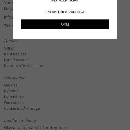
INSTÄLLNINGAR
Varmt välkommen att kontakta vår
kundtjänst.
ENDAST NÖDVÄNDIGA
info@glasverandan.se
OKEJ
Tel: 079-3495968
Handla
Villkor
Kontakta oss
Mina favoriter
Retur och Reklamation
Information
Om oss
Nyheter
Nyhetsbrev
Om cookies
Cookie instÃ¤llningar
Lantlig inredning
Glasverandan är ett företag med