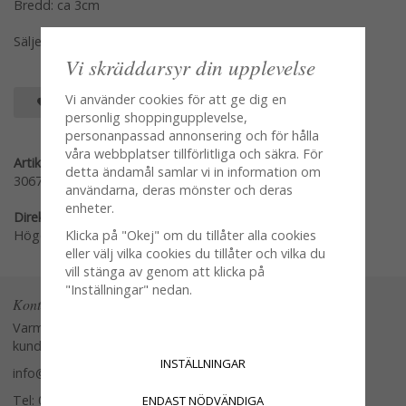
Bredd: ca 3cm
Säljes per styck en och en
Vi skräddarsyr din upplevelse
Vi använder cookies för att ge dig en
SPARA SOM FAVORIT
personlig shoppingupplevelse,
personanpassad annonsering och för hålla
våra webbplatser tillförlitliga och säkra. För
Artikelnummer:
detta ändamål samlar vi in information om
30679-00
användarna, deras mönster och deras
enheter.
Direktlänk:
Klicka på "Okej" om du tillåter alla cookies
Högerklicka och kopiera adressen
eller välj vilka cookies du tillåter och vilka du
vill stänga av genom att klicka på
"Inställningar" nedan.
Kontakta oss
Varmt välkommen att kontakta vår
kundtjänst.
INSTÄLLNINGAR
info@glasverandan.se
Tel: 079-3495968
ENDAST NÖDVÄNDIGA