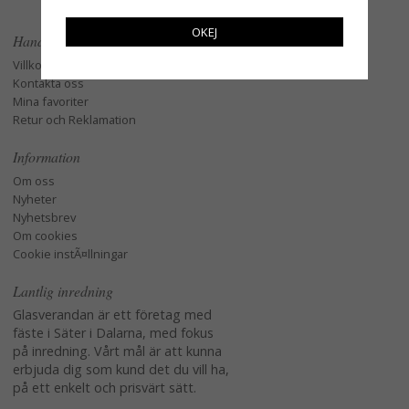
OKEJ
Handla
Villkor
Kontakta oss
Mina favoriter
Retur och Reklamation
Information
Om oss
Nyheter
Nyhetsbrev
Om cookies
Cookie instÃ¤llningar
Lantlig inredning
Glasverandan är ett företag med
fäste i Säter i Dalarna, med fokus
på inredning. Vårt mål är att kunna
erbjuda dig som kund det du vill ha,
på ett enkelt och prisvärt sätt.