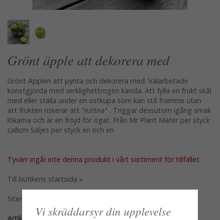
Grönt äpple att dekorera med
Grönt Äpplen att pynta och dekorera med. Välarbetade
konstgjorda med verklighettrogen känsla. Att fylla en frukt skål
med eller ställa under en ostkupa som kan stå framme utan
att frukten riskerar att "ruttna" . Triggar dessutom igång smak
lökarna och är en fröjd för ögat. Från Mr Plant Mäter per styck
ca8cm Säljes per styck en och en
Tyvärr ingår inte denna produkt i vårt sortiment för tillfället.
Till butikens startsida »
Sitemap »
Vi skräddarsyr din upplevelse
Artikelnummer: