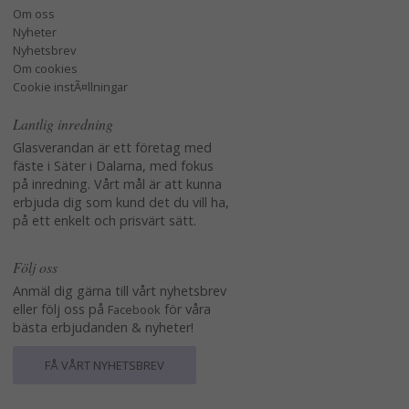
Om oss
Nyheter
Nyhetsbrev
Om cookies
Cookie instÃ¤llningar
Lantlig inredning
Glasverandan är ett företag med
fäste i Säter i Dalarna, med fokus
på inredning. Vårt mål är att kunna
erbjuda dig som kund det du vill ha,
på ett enkelt och prisvärt sätt.
Följ oss
Anmäl dig gärna till vårt nyhetsbrev
eller följ oss på
för våra
Facebook
bästa erbjudanden & nyheter!
FÅ VÅRT NYHETSBREV