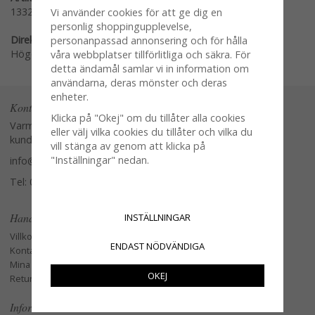
1332-90
Vi använder cookies för att ge dig en
personlig shoppingupplevelse,
Direktlänk:
personanpassad annonsering och för hålla
Högerklicka och kopiera adressen
våra webbplatser tillförlitliga och säkra. För
detta ändamål samlar vi in information om
användarna, deras mönster och deras
enheter.
Kontakta oss
Klicka på "Okej" om du tillåter alla cookies
Varmt välkommen att kontakta vår
eller välj vilka cookies du tillåter och vilka du
kundtjänst.
vill stänga av genom att klicka på
"Inställningar" nedan.
info@glasverandan.se
Tel: 079-3495968
Handla
INSTÄLLNINGAR
Villkor
ENDAST NÖDVÄNDIGA
Kontakta oss
Mina favoriter
OKEJ
Retur och Reklamation
Information