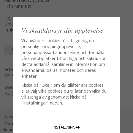
kanten i vid fyllig modell.
Från Mr Plant
Höjd/längd: 25cm
Bredd: ca 45cm
Vi skräddarsyr din upplevelse
Krukan mått: höjd 8 Bredd 10cm
Vi använder cookies för att ge dig en
personlig shoppingupplevelse,
SPARA SOM FAVORIT
personanpassad annonsering och för hålla
våra webbplatser tillförlitliga och säkra. För
detta ändamål samlar vi in information om
Artikelnummer:
användarna, deras mönster och deras
8246-60-1
enheter.
Klicka på "Okej" om du tillåter alla cookies
Direktlänk:
eller välj vilka cookies du tillåter och vilka du
Högerklicka och kopiera adressen
vill stänga av genom att klicka på
"Inställningar" nedan.
Kontakta oss
Varmt välkommen att kontakta vår
INSTÄLLNINGAR
kundtjänst.