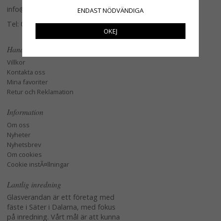
info@glasverandan.se
ENDAST NÖDVÄNDIGA
Tel: 079-3495968
OKEJ
Handla
Villkor
Kontakta oss
Mina favoriter
Retur och Reklamation
Information
Om oss
Nyheter
Nyhetsbrev
Om cookies
Cookie instÃ¤llningar
Lantlig inredning
Glasverandan är ett företag med
fäste i Säter i Dalarna, med fokus
på inredning. Vårt mål är att kunna