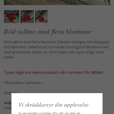
Röd vallmo med flera blommor
Röd vallmo med flera blommor blandat utslagna och knoppiga
röd blommor. Välarbetad och vacker konstgjord blomma med
små gröna blad. Mäter ca 70cm Säljes per styck enligt sista
bilden
Tyvärr ingår inte denna produkt i vårt sortiment för tillfället.
Till butikens startsida »
Sitemap »
Vi skräddarsyr din upplevelse
Artikelnummer:
F698-R
Vi använder cookies för att ge dig en