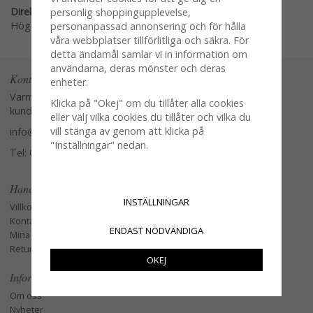
Direktlänk:
personlig shoppingupplevelse,
Högerklicka och kopiera adressen
personanpassad annonsering och för hålla
våra webbplatser tillförlitliga och säkra. För
detta ändamål samlar vi in information om
användarna, deras mönster och deras
Kontakta oss
enheter.
Varmt välkommen att kontakta vår
Klicka på "Okej" om du tillåter alla cookies
kundtjänst.
eller välj vilka cookies du tillåter och vilka du
vill stänga av genom att klicka på
info@glasverandan.se
"Inställningar" nedan.
Tel: 079-3495968
Handla
INSTÄLLNINGAR
Villkor
Kontakta oss
ENDAST NÖDVÄNDIGA
Mina favoriter
Retur och Reklamation
OKEJ
Information
Om oss
Nyheter