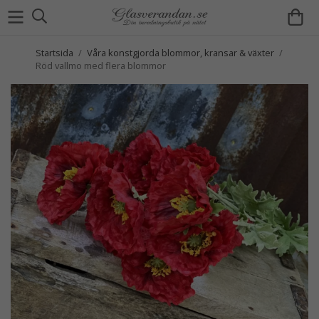
Startsida
/
Våra konstgjorda blommor, kransar & växter
/
Röd vallmo med flera blommor